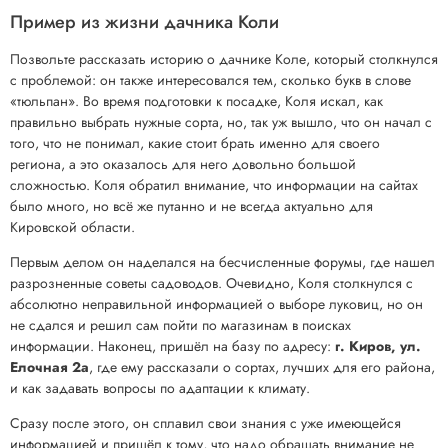
Пример из жизни дачника Коли
Позвольте рассказать историю о дачнике Коле, который столкнулся
с проблемой: он также интересовался тем, сколько букв в слове
«тюльпан». Во время подготовки к посадке, Коля искал, как
правильно выбрать нужные сорта, но, так уж вышло, что он начал с
того, что не понимал, какие стоит брать именно для своего
региона, а это оказалось для него довольно большой
сложностью. Коля обратил внимание, что информации на сайтах
было много, но всё же путанно и не всегда актуально для
Кировской области.
Первым делом он наделался на бесчисленные форумы, где нашел
разрозненные советы садоводов. Очевидно, Коля столкнулся с
абсолютно неправильной информацией о выборе луковиц, но он
не сдался и решил сам пойти по магазинам в поисках
информации. Наконец, пришёл на базу по адресу:
г. Киров, ул.
Елочная 2а
, где ему рассказали о сортах, лучших для его района,
и как задавать вопросы по адаптации к климату.
Сразу после этого, он сплавил свои знания с уже имеющейся
информацией и пришёл к тому, что надо обращать внимание не