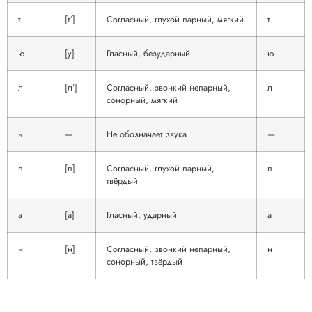
т
[т’]
Согласный, глухой парный, мягкий
т
ю
[у]
Гласный, безударный
ю
л
[л’]
Согласный, звонкий непарный,
л
сонорный, мягкий
ь
—
Не обозначает звука
—
п
[п]
Согласный, глухой парный,
п
твёрдый
а
[а́]
Гласный, ударный
а
н
[н]
Согласный, звонкий непарный,
н
сонорный, твёрдый