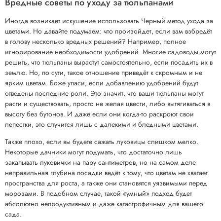
Вредные советы по уходу за тюльпанами
Иногда возникает искушение использовать Черный метод ухода за
цветами. Но давайте подумаем: что произойдет, если вам взбредёт
в голову несколько вредных решений? Например, полное
игнорирование необходимости удобрений. Многие садоводы могут
решить, что тюльпаны вырастут самостоятельно, если посадить их в
землю. Но, по сути, такое отношение приведёт к скромным и не
ярким цветам. Боже упаси, если добавлению удобрений будут
отведены последние роли. Это значит, что ваши тюльпаны могут
расти и существовать, просто не желая цвести, либо вытягиваться в
высоту без бутонов. И даже если они когда-то раскроют свои
лепестки, это случится лишь с далекими и бледными цветами.
Также плохо, если вы будете сажать луковицы слишком мелко.
Некоторые дачники могут подумать, что достаточно лишь
закапывать луковички на пару сантиметров, но на самом деле
неправильная глубина посадки ведёт к тому, что цветам не хватает
пространства для роста, а также они становятся уязвимыми перед
морозами. В подобном случае, такой «умный» подход будет
абсолютно непродуктивным и даже катастрофичным для вашего
сада.