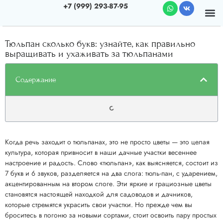
+7 (999) 293-87-95
Почему мы
О к
Тюльпан сколько букв: узнайте, как правильно
выращивать и ухаживать за тюльпанами
Содержание
Когда речь заходит о тюльпанах, это не просто цветы — это целая
культура, которая привносит в наши дачные участки весеннее
настроение и радость. Слово «тюльпан», как выясняется, состоит из
7 букв и 6 звуков, разделяется на два слога: тюль-пан, с ударением,
акцентированным на втором слоге. Эти яркие и грациозные цветы
становятся настоящей находкой для садоводов и дачников,
которые стремятся украсить свои участки. Но прежде чем вы
броситесь в погоню за новыми сортами, стоит освоить пару простых