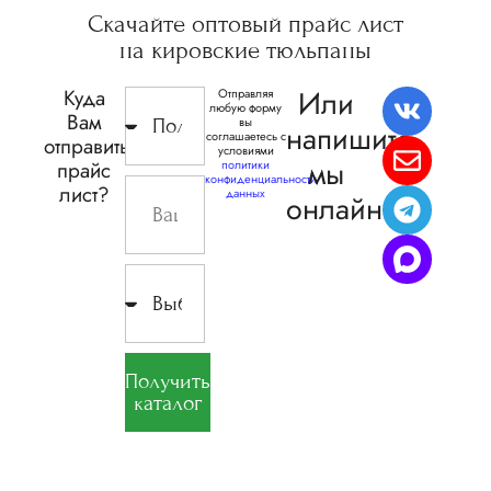
Скачайте
оптовый прайс
лист
на кировские
тюльпаны
Или
Куда
Отправляя
любую форму
Вам
вы
напишите,
соглашаетесь с
отправить
условиями
мы
прайс
политики
конфиденциальности
лист?
данных
онлайн
Получить
каталог