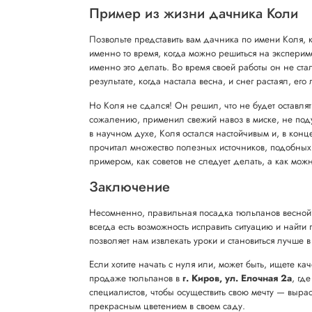
Пример из жизни дачника Коли
Позвольте представить вам дачника по имени Коля, к
именно то время, когда можно решиться на экспериме
именно это делать. Во время своей работы он не ста
результате, когда настала весна, и снег растаял, ег
Но Коля не сдался! Он решил, что не будет оставля
сожалению, применил свежий навоз в миске, не поду
в научном духе, Коля остался настойчивым и, в конц
прочитал множество полезных источников, подобных
примером, как советов не следует делать, а как мож
Заключение
Несомненно, правильная посадка тюльпанов весной н
всегда есть возможность исправить ситуацию и найти
позволяет нам извлекать уроки и становиться лучше в
Если хотите начать с нуля или, может быть, ищете 
продаже тюльпанов в
г. Киров, ул. Елочная 2а
, гд
специалистов, чтобы осуществить свою мечту — выра
прекрасным цветением в своем саду.