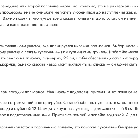
середине или второй половине марта, но, конечно, это не универсальный 
м процессом, иначе они могут не успеть укорениться до наступления жары. 
 Важно помнить, что лучше всего сажать тюльпаны до того, как он начнет а
ся, и ваше растение не зацветет.
подготовить сам участок, где планируется высадка тюльпанов. Выбор мест
у участку с легким супесчаным или суглинистым грунтом. Избегайте места с
ать землю на глубину, примерно, 25 см, чтобы обеспечить доступ кислоро
кормки, однако свежий навоз стоит исключить из списка — он может стать
этапам посадки тюльпанов. Начинаем с подготовки луковиц, и вот пошаговы
ичие повреждений и отсортируйте. Стоит обработать луковицы в марганцо
ороздки глубиной 12-14 см для крупных луковиц, а для мелких — 6-8 см. В
верх в подготовленные ямки. Присыпьте землей и полейте водичкой. А для
выровнять участок и хорошенько полейте, это поможет луковицам быстрее ук