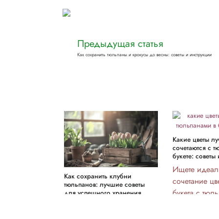
Предыдущая статья
Как сохранить тюльпаны и крокусы до весны: советы и инструкции
Какие цветы лу
сочетаются с т
букете: советы
Ищете идеал
Как сохранить клубни
сочетание цв
тюльпанов: лучшие советы
букета с тюл
для успешного хранения
Узнайте, каки
Хотите, чтобы ваши
гармонично 
тюльпаны радовали глаз