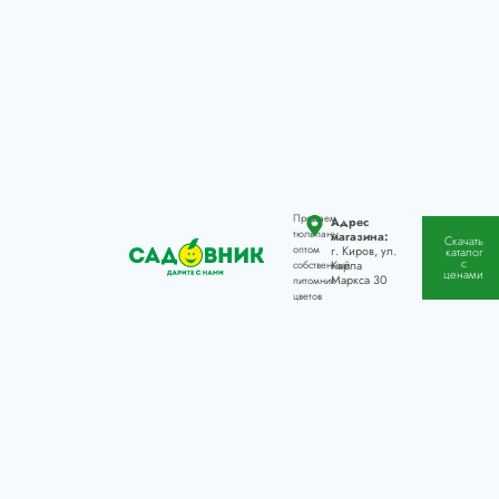
Продаем
Адрес
тюльпаны
магазина:
Скачать
оптом
г. Киров, ул.
каталог
с
Карла
собственный
ценами
Маркса 30
питомник
цветов