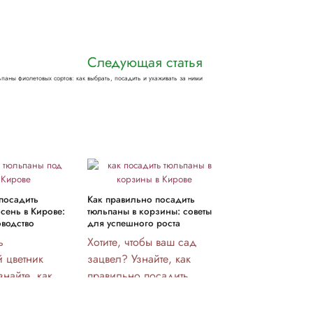
Следующая статья
ьпаны фиолетовых сортов: как выбрать, посадить и ухаживать за ними
посадить
Как правильно посадить
Как правильно 
сень в Кирове:
тюльпаны в корзины: советы
тюльпаны зимой
оводство
для успешного роста
осенней посад
ь
Хотите, чтобы ваш сад
Как сажать т
 цветник
зацвел? Узнайте, как
зимой, чтобы
найте, как
правильно посадить
удивительно 
садить их
тюльпаны в корзины -
весной? Узнай
рать
советы и рекомендации
секреты успе