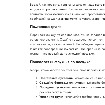
Весной, как правило, тюльпаны сажают чаще всего в 
воздуха и прогрева земли. Лучше не затягивать с эти
понимать, когда именно земля начинает прогреваться.
проблемой, когда луковицы могут не успеть укоренить
Подготовка грунта
Перед тем как окунуться в процесс, лучше заранее 
успешного цветения. Отдайте предпочтение солнечном
повлиять на здоровье растений. Не забудьте перекоп
такие как перепревший компост или минеральные под
грунта — это первый шаг к успешной посадке.
Пошаговая инструкция по посадке
Теперь, когда участок подготовлен, стоит перейти к 
Подготовьте луковицы
: осмотрите их на нал
Создайте борозды или лунки
: выкопайте б
Посадите луковицы
: выложите их острием в
речного песка в лунки.
Уплотните грунт
: используйте грабли, чтобы 