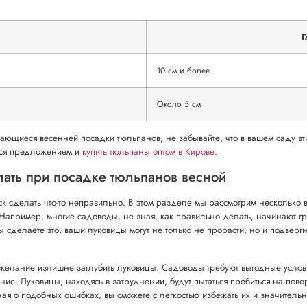
Г
10 см и более
Около 5 см
ающиеся весенней посадки тюльпанов, не забывайте, что в вашем саду эти 
ться предложением и
купить тюльпаны оптом в Кирове
.
лать при посадке тюльпанов весной
ск сделать что-то неправильно. В этом разделе мы рассмотрим несколько 
. Например, многие садоводы, не зная, как правильно делать, начинают г
ы сделаете это, ваши луковицы могут не только не прорасти, но и подверг
елание излишне заглубить луковицы. Садоводы требуют выгодные условия 
е. Луковицы, находясь в затруднении, будут пытаться пробиться на поверх
ная о подобных ошибках, вы сможете с легкостью избежать их и значитель