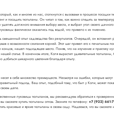
оторый, как и многие из нас, столкнулся с вызовами в процессе посадки 
нт и посадить тюльпаны. Он читал о том, как важно следить за температу
л уделять должного внимания выбору места, и выбрал угол своего дачного 
о луковицы фактически оказались под водой, что привело к их гниению.
ть смешанный опыт садоводства без результатов. Очередой, он вспомнил 
мав о возможности сжигания корней. Этот шаг привел его к печальным по
е концов, нашел подходящее место. Поняв, что на изучение и практику нуж
 нашей статье. В конечном итоге, Коля вырастил удивительные тюльпаны,
но добиться шикарного цветения благодаря опыту.
есет в себе множество преимуществ. Несмотря на ошибки, которые могут 
 правильный подход. Ваш опыт, подобный тому, что был у Коли, может пока
 своем деле.
качественные луковицы тюльпанов, мы рекомендуем обратиться к проверен
е вы сможете купить тюльпаны оптом. Звоните по телефону:
+7 (922) 661-7
стить красивые и яркие тюльпаны в своем саду. Надеемся, что вы сможет