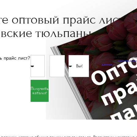
те
оптовый прайс
лист
овские
тюльпаны
ь прайс лист?
Отправляя любую форму
условиями
политики ко
данных
Получить
каталог