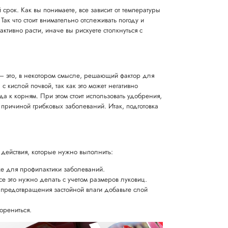
срок. Как вы понимаете, все зависит от температуры
Так что стоит внимательно отслеживать погоду и
ктивно расти, иначе вы рискуете столкнуться с
а — это, в некотором смысле, решающий фактор для
 кислой почвой, так как это может негативно
да к корням. При этом стоит использовать удобрения,
 причиной грибковых заболеваний. Итак, подготовка
е действия, которые нужно выполнить:
вке для профилактики заболеваний.
се это нужно делать с учетом размеров луковиц.
 предотвращения застойной влаги добавьте слой
орениться.