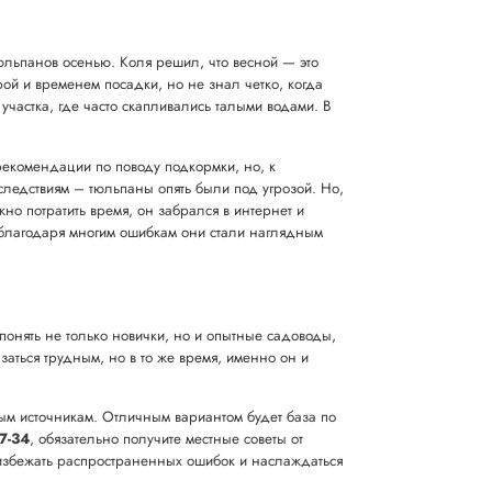
тюльпанов осенью. Коля решил, что весной — это
рой и временем посадки, но не знал четко, когда
участка, где часто скапливались талыми водами. В
рекомендации по поводу подкормки, но, к
следствиям – тюльпаны опять были под угрозой. Но,
но потратить время, он забрался в интернет и
 благодаря многим ошибкам они стали наглядным
понять не только новички, но и опытные садоводы,
заться трудным, но в то же время, именно он и
ным источникам. Отличным вариантом будет база по
7-34
, обязательно получите местные советы от
е избежать распространенных ошибок и наслаждаться