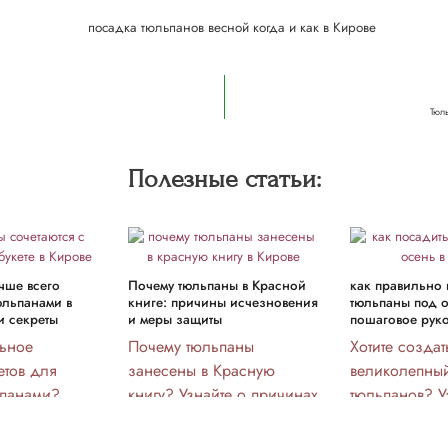
Тюл
Полезные статьи:
чше всего
Почему тюльпаны в Красной
как правильно 
юльпанами в
книге: причины исчезновения
тюльпаны под о
 и секреты
и меры защиты
пошаговое рук
ьное
Почему тюльпаны
Хотите создат
етов для
занесены в Красную
великолепный
ьпанами?
книгу? Узнайте о причинах
тюльпанов? Уз
е цветы
их исчезновения и
правильно по
дополнят
способах защиты, чтобы
осенью и выб