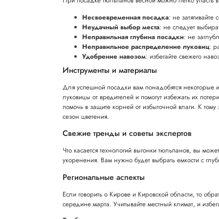
При посадке тюльпанов весной можно легко упасть в
Несвоевременная посадка
: не затягивайте
Неудачный выбор места
: не следует выбират
Неправильная глубина посадки
: не заглуб
Неправильное распределение луковиц
: р
Удобрение навозом
: избегайте свежего нав
Инструменты и материалы
Для успешной посадки вам понадобятся некоторые и
луковицы от вредителей и помогут избежать их потер
помочь в защите корней от избыточной влаги. К тому
сезон цветения.
Свежие тренды и советы экспертов
Что касается технологий выгонки тюльпанов, вы мож
укоренения. Вам нужно будет выбрать емкости с глуб
Региональные аспекты
Если говорить о Кирове и Кировской области, то обр
середине марта. Учитывайте местный климат, и избега