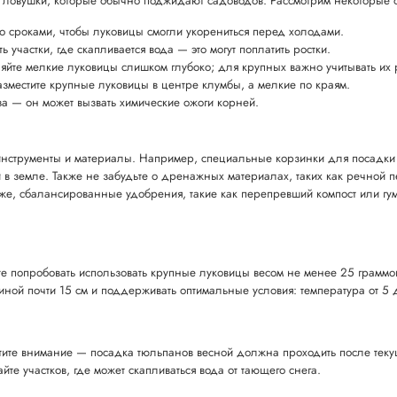
 ловушки, которые обычно поджидают садоводов. Рассмотрим некоторые ос
 со сроками, чтобы луковицы смогли укорениться перед холодами.
ь участки, где скапливается вода — это могут поплатить ростки.
ляйте мелкие луковицы слишком глубоко; для крупных важно учитывать их
азместите крупные луковицы в центре клумбы, а мелкие по краям.
оза — он может вызвать химические ожоги корней.
нструменты и материалы. Например, специальные корзинки для посадки б
и в земле. Также не забудьте о дренажных материалах, таких как речной п
 же, сбалансированные удобрения, такие как перепревший компост или гу
ете попробовать использовать крупные луковицы весом не менее 25 граммо
иной почти 15 см и поддерживать оптимальные условия: температура от 5 д
атите внимание — посадка тюльпанов весной должна проходить после текущ
йте участков, где может скапливаться вода от тающего снега.