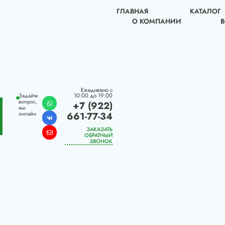
ГЛАВНАЯ
КАТАЛОГ
О КОМПАНИИ
Ежедневно с
10:00 до 19:00
Задайте
вопрос,
+7 (922)
мы
661-77-34
онлайн
ЗАКАЗАТЬ
ОБРАТНЫЙ
ЗВОНОК