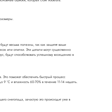
новные ошибки, которых стоит избегать:
 размеры.
удут весьма полезны, так как защитят ваши
есок или опилки. Эти детали могут существенно
мус, будут способствовать успешному вхождению в
в. Это поможет обеспечить быстрый процесс
о 9 °C и влажность 60-70% в течение 11-14 недель.
его снегопада, зачастую это происходит уже в