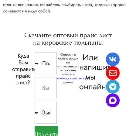
оттенки тюльпанов, старайтесь подбирать цвета, которые хорошо
сочетаются между собой.
Скачайте
оптовый прайс
лист
на кировские
тюльпаны
Или
Куда
Отправляя
любую форму
Вам
вы
напишите,
соглашаетесь с
отправить
условиями
мы
прайс
политики
конфиденциальности
лист?
данных
онлайн
Получить