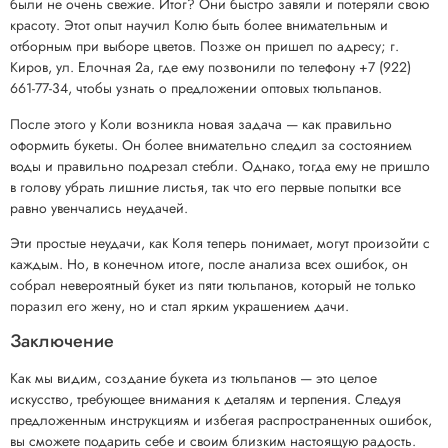
были не очень свежие. Итог? Они быстро завяли и потеряли свою
красоту. Этот опыт научил Колю быть более внимательным и
отборным при выборе цветов. Позже он пришел по адресу; г.
Киров, ул. Елочная 2а, где ему позвонили по телефону +7 (922)
661-77-34, чтобы узнать о предложении оптовых тюльпанов.
После этого у Коли возникла новая задача — как правильно
оформить букеты. Он более внимательно следил за состоянием
воды и правильно подрезал стебли. Однако, тогда ему не пришло
в голову убрать лишние листья, так что его первые попытки все
равно увенчались неудачей.
Эти простые неудачи, как Коля теперь понимает, могут произойти с
каждым. Но, в конечном итоге, после анализа всех ошибок, он
собрал невероятный букет из пяти тюльпанов, который не только
поразил его жену, но и стал ярким украшением дачи.
Заключение
Как мы видим, создание букета из тюльпанов — это целое
искусство, требующее внимания к деталям и терпения. Следуя
предложенным инструкциям и избегая распространенных ошибок,
вы сможете подарить себе и своим близким настоящую радость.