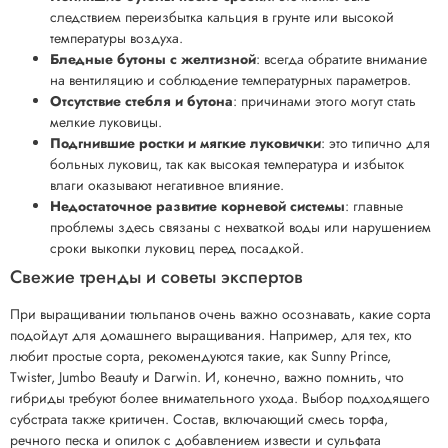
следствием переизбытка кальция в грунте или высокой
температуры воздуха.
Бледные бутоны с желтизной
: всегда обратите внимание
на вентиляцию и соблюдение температурных параметров.
Отсутствие стебля и бутона
: причинами этого могут стать
мелкие луковицы.
Подгнившие ростки и мягкие луковички
: это типично для
больных луковиц, так как высокая температура и избыток
влаги оказывают негативное влияние.
Недостаточное развитие корневой системы
: главные
проблемы здесь связаны с нехваткой воды или нарушением
сроки выкопки луковиц перед посадкой.
Свежие тренды и советы экспертов
При выращивании тюльпанов очень важно осознавать, какие сорта
подойдут для домашнего выращивания. Например, для тех, кто
любит простые сорта, рекомендуются такие, как Sunny Prince,
Twister, Jumbo Beauty и Darwin. И, конечно, важно помнить, что
гибриды требуют более внимательного ухода. Выбор подходящего
субстрата также критичен. Состав, включающий смесь торфа,
речного песка и опилок с добавлением извести и сульфата