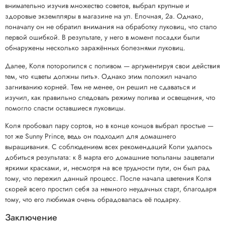
внимательно изучив множество советов, выбрал крупные и
здоровые экземпляры в магазине на ул. Елочная, 2а. Однако,
поначалу он не обратил внимания на обработку луковиц, что стало
первой ошибкой. В результате, у него в момент посадки были
обнаружены несколько заражённых болезнями луковиц.
Далее, Коля поторопился с поливом — аргументируя свои действия
тем, что «цветы должны пить». Однако этим положил начало
загниванию корней. Тем не менее, он решил не сдаваться и
изучил, как правильно следовать режиму полива и освещения, что
помогло спасти оставшиеся луковицы.
Коля пробовал пару сортов, но в конце концов выбрал простые —
тот же Sunny Prince, ведь он подходил для домашнего
выращивания. С соблюдением всех рекомендаций Коли удалось
добиться результата: к 8 марта его домашние тюльпаны зацветали
яркими красками, и, несмотря на все трудности пути, он был рад
тому, что пережил данный процесс. После начала цветения Коля
скорей всего простил себя за немного неудачных старт, благодаря
тому, что его любимая очень обрадовалась её подарку.
Заключение