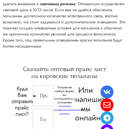
уделить внимание и
световому режиму
. Оптимально осуществлять
световой день в 10-12 часов. Если вам не удаётся обеспечить
тюльпанам достаточное количество естественного света, вполне
возможно, что стоит задуматься о дополнительном освещении. Это
поможет создать комфортные условия для тюльпанов и обеспечит
им приличное количество уф-лучей для процесса фотосинтеза.
Кроме того, под правильным освещением краски тюльпанов будут
более насыщенными.
Скачайте
оптовый прайс
лист
на кировские
тюльпаны
Или
Куда
Отправляя
любую форму
Вам
вы
напишите,
соглашаетесь с
отправить
условиями
мы
прайс
политики
конфиденциальности
лист?
данных
онлайн