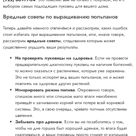
выбором самых подходящих луковиц для вашего дома.
Вредные советы по выращиванию тюльпанов
Теперь давайте немного отвлечёмся и рассмотрим, каких ошибок
стоит избегать при выращивании тюльпанов, или, иначе говоря,
рассмотрим
вредные советы
, следование которым может
существенно ухудшить ваши результаты.
Не проверять луковицы на здоровье
. Если не провести
предварительную диагностику луковиц на наличие болезней,
то можно оказаться с растениями, которые уже заражены.
Это не только испортит вид ваших тюльпанов, но и может
повлиять на здоровье других растений.
Игнорировать режим полива
. Откровенно говоря,
слишком много или слишком мало влаги неизбежно
приведёт к загниванию корней или потере всей корневой
системы. Это, в свою очередь, чревато полным отсутствием
цветения.
Забывать про дренаж
. Если вы не позаботитесь о том,
чтобы на дне горшка был хороший дренаж, то влага будет
скапливаться, и ваши луковицы просто сгниют от излишков