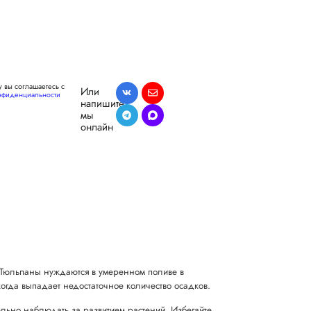
 вы соглашаетесь с
Или
нфиденциальности
напишите,
мы
онлайн
. Тюльпаны нуждаются в умеренном поливе в
 когда выпадает недостаточное количество осадков.
тельно наблюдать за развитием растений. Избегайте