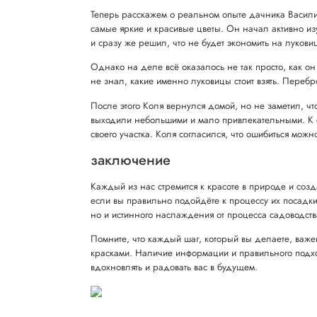
Теперь расскажем о реальном опыте дачника Василия
самые яркие и красивые цветы. Он начал активно из
и сразу же решил, что не будет экономить на лукови
Однако на деле всё оказалось не так просто, как о
не знал, какие именно луковицы стоит взять. Перебр
После этого Коля вернулся домой, но не заметил, чт
выходили небольшими и мало привлекательными. К с
своего участка. Коля согласился, что ошибиться можн
заключение
Каждый из нас стремится к красоте в природе и созд
если вы правильно подойдёте к процессу их посадки 
но и истинного наслаждения от процесса садоводств
Помните, что каждый шаг, который вы делаете, важе
красками. Наличие информации и правильного подход
вдохновлять и радовать вас в будущем.