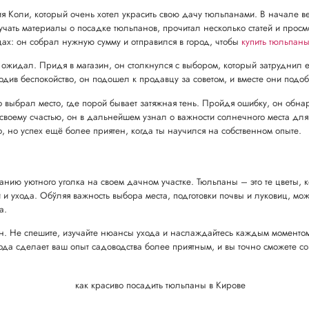
 Коли, который очень хотел украсить свою дачу тюльпанами. В начале вес
учать материалы о посадке тюльпанов, прочитал несколько статей и просм
цах: он собрал нужную сумму и отправился в город, чтобы
купить тюльпаны
н ожидал. Придя в магазин, он столкнулся с выбором, который затруднил 
одив беспокойство, он подошел к продавцу за советом, и вместе они подо
о выбрал место, где порой бывает затяжная тень. Пройдя ошибку, он обнар
воему счастью, он в дальнейшем узнал о важности солнечного места для 
о, но успех ещё более приятен, когда ты научился на собственном опыте.
анию уютного уголка на своем дачном участке. Тюльпаны – это те цветы,
и ухода. Обўляя важность выбора места, подготовки почвы и луковиц, мож
а.
н. Не спешите, изучайте нюансы ухода и наслаждайтесь каждым моментом
а сделает ваш опыт садоводства более приятным, и вы точно сможете соз