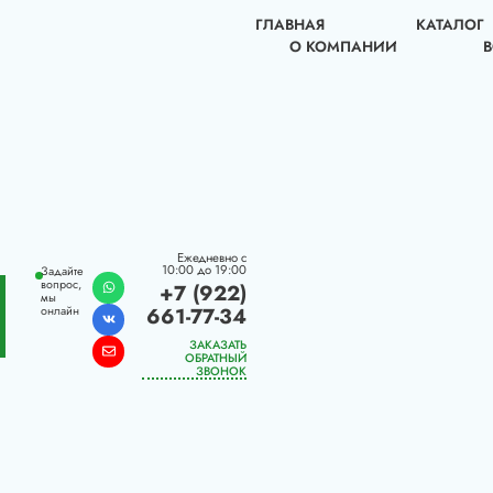
ГЛАВНАЯ
КАТАЛОГ
О КОМПАНИИ
Ежедневно с
10:00 до 19:00
Задайте
вопрос,
+7 (922)
мы
661-77-34
онлайн
ЗАКАЗАТЬ
ОБРАТНЫЙ
ЗВОНОК