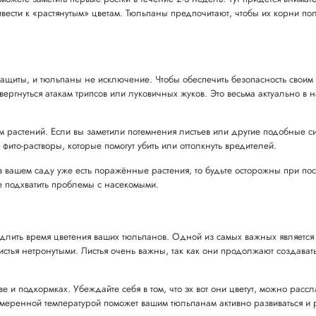
вести к «растянутым» цветам. Тюльпаны предпочитают, чтобы их корни п
защиты, и тюльпаны не исключение. Чтобы обеспечить безопасность своим
ргнуться атакам трипсов или луковичных жуков. Это весьма актуально в н
м растений. Если вы заметили потемнения листьев или другие подобные си
ито-растворы, которые помогут убить или оттолкнуть вредителей.
 в вашем саду уже есть поражённые растения, то будьте осторожны при по
е подхватить проблемы с насекомыми.
родлить время цветения ваших тюльпанов. Одной из самых важных является
истья нетронутыми. Листья очень важны, так как они продолжают создавать
 и подкормках. Убеждайте себя в том, что эх вот они цветут, можно рассл
меренной температурой поможет вашим тюльпанам активно развиваться и 