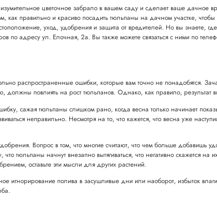
ть изумительное цветочное забрало в вашем саду и сделает ваше дачное 
, как правильно и красиво посадить тюльпаны на дачном участке, чтобы
тоположение, уход, удобрения и защита от вредителей. Но вы знаете, гд
Киров по адресу ул. Елочная, 2а. Вы также можете связаться с ними по тел
овольно распространенные ошибки, которые вам точно не понадобятся. Зач
, должны повлиять на рост тюльпанов. Однако, как правило, результат вы
ку, сажая тюльпаны слишком рано, когда весна только начинает показыв
звиваться неправильно. Несмотря на то, что кажется, что весна уже наступ
удобрения. Вопрос в том, что многие считают, что чем больше добавишь уд
у, что тюльпаны начнут внезапно вытягиваться, что негативно скажется на 
брением, оставьте эти мысли для других растений.
лное игнорирование полива в засушливые дни или наоборот, избыток влаги
рба.