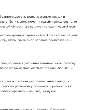
бранного места зависит, насколько яркими и
ета. Если к этому моменту подойти внимательно, то
ской области, где ветряная погода – частый гость.
высоким уровнем грунтовых вод. Есть ли у вас на даче
о том, чтобы почва была заранее подготовлена –
на плодородной и умеренно влажной почве. Поэтому
лайте это на разных участках; так ваши тюльпаны
 всё дает тюльпанам дополнительные силы для
помогает растениям укорениться и развиваться в
о золотое правило – меньше, да лучше!
увлекательных этапов подготовки! Существует