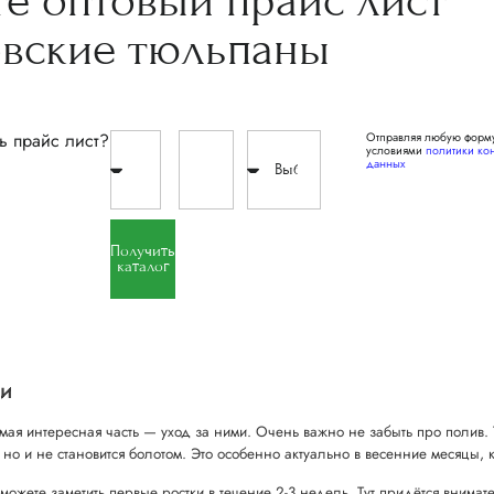
те
оптовый прайс
лист
овские
тюльпаны
ь прайс лист?
Отправляя любую форму
условиями
политики ко
данных
Получить
каталог
ки
амая интересная часть — уход за ними. Очень важно не забыть про полив
, но и не становится болотом. Это особенно актуально в весенние месяцы,
сможете заметить первые ростки в течение 2-3 недель. Тут придётся внима