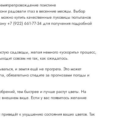
времяпрепровождение поистине
 они радовали глаз в весенние месяцы. Выбор
е можно купить качественные луковицы тюльпанов
ефону +7 (922) 661-77-34 для получения подробной
астую садоводы, желая немного «ускорить» процесс,
ходит совсем не так, как ожидалось.
аться, и земля ещё не прогрета. Это может
ила, обязательно следите за прогнозами погоды и
обрений, тем быстрее и лучше растут цветы. На
их внешнем виде. Если у вас появилось желание
 приведёт к ухудшению состояния ваших цветов. Так