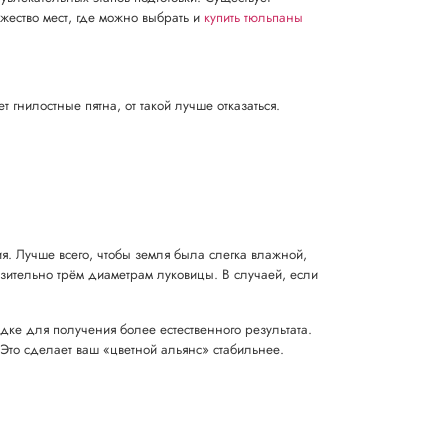
жество мест, где можно выбрать и
купить тюльпаны
гнилостные пятна, от такой лучше отказаться.
ия. Лучше всего, чтобы земля была слегка влажной,
зительно трём диаметрам луковицы. В случаей, если
дке для получения более естественного результата.
Это сделает ваш «цветной альянс» стабильнее.