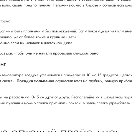
ь волю своим предпочтениям. Напоминаю, что в Кирове и области есть мно
торы:
олжны быть плотными и без повреждений. Если луковица мягкая или имеет 
равило, дают более яркие и крупные цветы.
обенно если вы новичок в цветочном деле.
посадки, чтобы они не начали прорастать слишком рано.
нт
а температура воздуха установится в пределах от 10 до 15 градусов Цельс
 светить.
Посадка тюльпанов
осуществляется на глубину, равную прибли
на расстоянии 10-15 см друг от друга. Располагайте их в шахматном поря
луковицы можно слегка присыпать почвой, а затем слегка утрамбовать. 