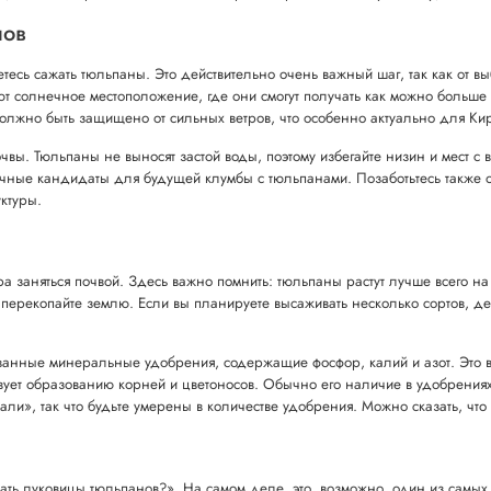
нов
етесь сажать тюльпаны. Это действительно очень важный шаг, так как от вы
 солнечное местоположение, где они смогут получать как можно больше св
лжно быть защищено от сильных ветров, что особенно актуально для Киров
почвы. Тюльпаны не выносят застой воды, поэтому избегайте низин и мест с 
личные кандидаты для будущей клумбы с тюльпанами. Позаботьтесь также 
ктуры.
ра заняться почвой. Здесь важно помнить: тюльпаны растут лучше всего 
ем перекопайте землю. Если вы планируете высаживать несколько сортов, де
ованные минеральные удобрения, содержащие фосфор, калий и азот. Это
твует образованию корней и цветоносов. Обычно его наличие в удобрениях 
ли», так что будьте умерены в количестве удобрения. Можно сказать, чт
ать луковицы тюльпанов?». На самом деле, это, возможно, один из самых 