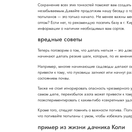
Сохранение всех этих тонкостей поможет вам созда
незабываемым.Давайте продолжим нашу беседу о том
тюльпанов — это только начало. Не менее важны мес
оптом? Если нет, то рекомендую посетить базу в г. 
информации о наличии необходимых вам сортов.
вредные советы
Теперь поговорим о том, что делать нельзя – это д
начинают делать резкие шаги, которые, по их мнению
Например, многие начинающие садоводы делают ошиб
привести к тому, что луковицы загниют или начнут ра
состоянием почвы.
Также не стоит игнорировать опасность чрезмерного 
самом деле, переизбыток азота может привести к том
поэкспериментировать с каким-либо «секретным» удо
Кроме того, следует помнить о важности полива. По
что поливайте тюльпаны с умом, чтобы избежать уще
пример из жизни дачника Коли