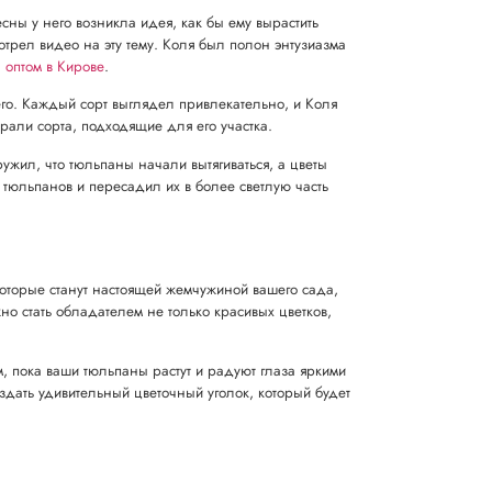
ны у него возникла идея, как бы ему вырастить
отрел видео на эту тему. Коля был полон энтузиазма
 оптом в Кирове
.
его. Каждый сорт выглядел привлекательно, и Коля
брали сорта, подходящие для его участка.
ужил, что тюльпаны начали вытягиваться, а цветы
тюльпанов и пересадил их в более светлую часть
 которые станут настоящей жемчужиной вашего сада,
но стать обладателем не только красивых цветков,
, пока ваши тюльпаны растут и радуют глаза яркими
дать удивительный цветочный уголок, который будет