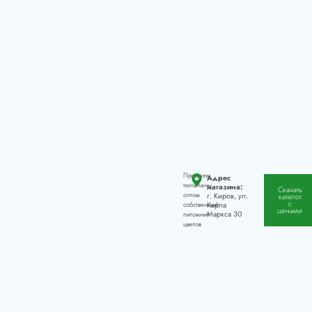
Продаем
Адрес
тюльпаны
магазина:
Скачать
оптом
г. Киров, ул.
каталог
с
Карла
собственный
ценами
Маркса 30
питомник
цветов