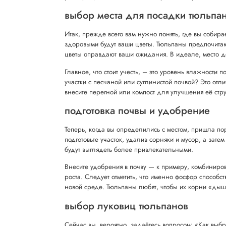
выбор места для посадки тюльпа
Итак, прежде всего вам нужно понять, где вы собира
здоровыми будут ваши цветы. Тюльпаны предпочитают
цветы оправдают ваши ожидания. В идеале, место до
Главное, что стоит учесть, – это уровень влажности 
участки с песчаной или суглинистой почвой? Это от
внесите перегной или компост для улучшения её стру
подготовка почвы и удобрение
Теперь, когда вы определились с местом, пришла по
подготовьте участок, удалив сорняки и мусор, а зат
будут выглядеть более привлекательными.
Внесите удобрения в почву — к примеру, комбинир
роста. Следует отметить, что именно фосфор способс
новой среде. Тюльпаны любят, чтобы их корни «дыша
выбор луковиц тюльпанов
Сейчас вы, вероятно, задаётесь вопросом: «Как выбр