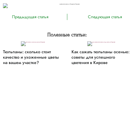
Предыдущая статья
Следующая статья
Полезные статьи:
Тюльпаны: сколько стоит
Как сажать тюльпаны осенью:
качество и ухоженные цветы
советы для успешного
на вашем участке?
цветения в Кирове
Политика конфиденциальности
This site is protected by reCAPTCHA and the Google
Privacy Policy
and
Terms of Service