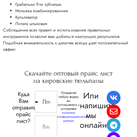
Грабельки 9-ти зубчатые
Мотыжка комбинированная
Культиватор
Лопата штыковая
Соблюдение всех правил и использование правильных
инструментов позволит вам добиться наилучших результатов.
Подобная внимательность к деталям всегда дает положительный
эффект.
Скачайте
оптовый прайс
лист
на кировские
тюльпаны
Или
Куда
Отправляя
любую форму
Вам
вы
напишите,
соглашаетесь с
отправить
условиями
мы
прайс
политики
конфиденциальности
лист?
данных
онлайн