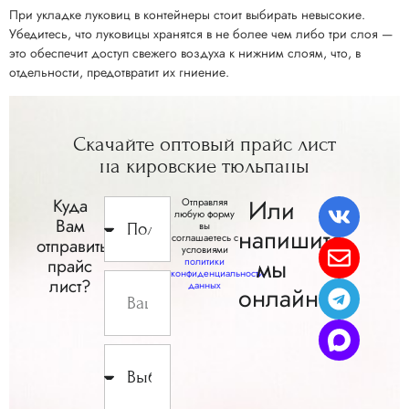
При укладке луковиц в контейнеры стоит выбирать невысокие.
Убедитесь, что луковицы хранятся в не более чем либо три слоя —
это обеспечит доступ свежего воздуха к нижним слоям, что, в
отдельности, предотвратит их гниение.
Скачайте
оптовый прайс
лист
на кировские
тюльпаны
Или
Куда
Отправляя
любую форму
Вам
вы
напишите,
соглашаетесь с
отправить
условиями
мы
прайс
политики
конфиденциальности
лист?
данных
онлайн