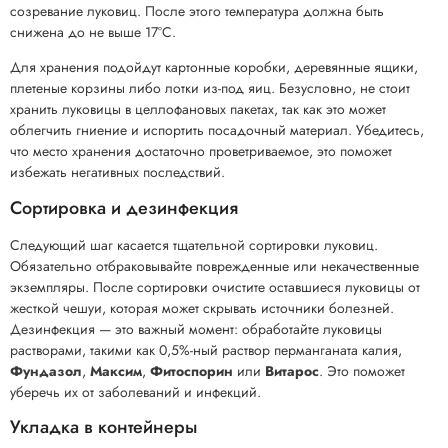
созревание луковиц. После этого температура должна быть
снижена до не выше 17°C.
Для хранения подойдут картонные коробки, деревянные ящики,
плетеные корзины либо лотки из-под яиц. Безусловно, не стоит
хранить луковицы в целлофановых пакетах, так как это может
облегчить гниение и испортить посадочный материал. Убедитесь,
что место хранения достаточно проветриваемое, это поможет
избежать негативных последствий.
Сортировка и дезинфекция
Следующий шаг касается тщательной сортировки луковиц.
Обязательно отбраковывайте поврежденные или некачественные
экземпляры. После сортировки очистите оставшиеся луковицы от
жесткой чешуи, которая может скрывать источники болезней.
Дезинфекция — это важный момент: обработайте луковицы
растворами, такими как 0,5%-ный раствор перманганата калия,
Фундазол
,
Максим
,
Фитоспорин
или
Витарос
. Это поможет
уберечь их от заболеваний и инфекций.
Укладка в контейнеры