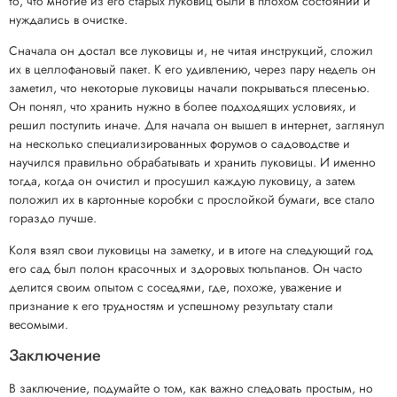
то, что многие из его старых луковиц были в плохом состоянии и
нуждались в очистке.
Сначала он достал все луковицы и, не читая инструкций, сложил
их в целлофановый пакет. К его удивлению, через пару недель он
заметил, что некоторые луковицы начали покрываться плесенью.
Он понял, что хранить нужно в более подходящих условиях, и
решил поступить иначе. Для начала он вышел в интернет, заглянул
на несколько специализированных форумов о садоводстве и
научился правильно обрабатывать и хранить луковицы. И именно
тогда, когда он очистил и просушил каждую луковицу, а затем
положил их в картонные коробки с прослойкой бумаги, все стало
гораздо лучше.
Коля взял свои луковицы на заметку, и в итоге на следующий год
его сад был полон красочных и здоровых тюльпанов. Он часто
делится своим опытом с соседями, где, похоже, уважение и
признание к его трудностям и успешному результату стали
весомыми.
Заключение
В заключение, подумайте о том, как важно следовать простым, но