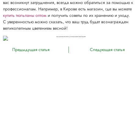
вас возникнут затруднения, всегда можно обратиться за помощью к
профессионалам. Например, в Кирове есть магазин, где вы можете
купить тюльпаны оптом
и получить советы по их хранению и уходу.
С уверенностью можно сказать, что ваш труд будет вознагражден
великолепным цветением весной!
Предыдущая статья
Следующая статья
Полезные статьи:
К чему снится букет
Как правильно осенью
тюльпанов: тайны и значение
посадить луковицы
ваших снов
тюльпанов: советы и
рекомендации