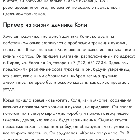
В итоге, вы получите не только гнилые луковицы, но и
разочарование от того, что весной не сможете насладиться
цветением тюльпанов.
Пример из жизни дачника Коли
Хочется поделиться историей дачника Коли, который на
собственном опыте столкнулся с проблемой хранения луковиц
тюльпанов. В начале весны Коля решил обзавестись тюльпанами и
купить их оптом. Он пришёл в магазин, расположенный по адресу:
г. Киров, ул. Елочная 2а, телефон +7 (922) 661-77-34. Здесь ему
предложили различные сорта луковиц, и он, будучи уверенным,
что знает, как с ними обращаться, выбрал весьма крупные
экземпляры, которые были рекомендованы как самые простые в
уходе.
Когда пришло время их выкопать, Коля, как и многие, осознания
важности правильного хранения луковиц не придавал. Он просто
положил их в старую картонную коробку и прижал сверху чем-то
тяжёлым, думая, что так они будут «защищены». Однако спустя
несколько недель, открыв коробку, он обнаружил, что луковицы
все покрыты плесенью. Он задумался: «Как так получилось?». В
этом моменте он вспомнил рассказы своих знакомых, которые