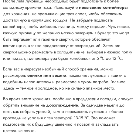
После лета луковицы необходимо будет подготовить к более
холодному времени года. Используйте
невысокие контейнеры
для хранения, не превышающие трех слоев, чтобы обеспечить
достаточную циркуляцию воздуха. Не забудьте подписать
контейнеры, чтобы избежать путаницы между сортами. Чуть позже,
каждую луковицу по желанию можно завернуть в бумагу: это могут
быть пергамент или газетные свертки, которые обеспечат
вентиляцию, а также предостерегут от повреждений. Затем эти
свертки можно разместить в холодильнике, выбирая нижнюю полку
или подвал, где температура будет колебаться от 5 ℃ до 12 ℃.
Если вас интересует необычный способ хранения, можно
рассмотреть
опилки или землю
: поместите луковицы в ящики с
подобным наполнителем и разместите в сухом погребе. Главное
здесь — темное и холодное, но не сильно влажное место.
Во время этого хранения, особенно в преддверии посадки, следует
обратить внимание на
доохлаждение
. За одну-две недели до
того, как собрать урожай, важно переместить луковицы в более
прохладные условия с температурой 13-15 ℃. Это поможет
подготовить их к будущему цветению и позволит закладывать
цветочные почки.