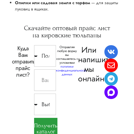
Опилки или садовая земля с торфом
— для защиты
луковиц в ящиках.
Скачайте
оптовый прайс
лист
на кировские
тюльпаны
Или
Куда
Отправляя
любую форму
Вам
вы
напишите,
соглашаетесь с
отправить
условиями
мы
прайс
политики
конфиденциальности
лист?
данных
онлайн
Получить
каталог