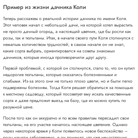
Пример из жизни дачника Коли
Теперь расскажем о реальной истории дачника по имени Коля.
Этот человек начал с небольшой дачи, на которой хотел вырастить
не просто дачный огород, а настоящий цветник, где бы росли как
розы, так и тюльпаны. Итак, в начале своего пути Коля столкнулся с
немалым количеством трудностей; в самом начале он не знал,
какие сорта выбрать, ориентировался на советы знакомых
дачников, которые иногда противоречили друг другу.
Первой проблемой, с которой он столкнулся, стало то, что он купил
недорогие тюльпаны, которые оказались болезненными и
слабыми. Из-за этого они не только плохо цвели, но и были легко
подвержены болезням. Тогда Коля решает обратиться за помощью
к местному садоводу, который посоветует ему искать качественные
сорта и даже предложит выезд на базу, где их можно купить по
разумной цене.
После того как он аккуратно и по всем правилам пересадил свои
тюльпаны, на его участке началось настоящее цветение. Однако
через некоторое время у Коли появилось новое беспокойство –
розы начали заболеваемо, и он понимал, что уже недостаточно