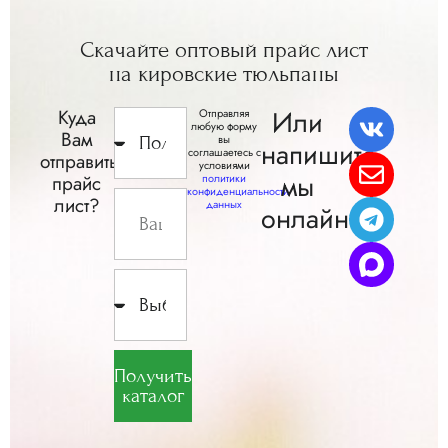
Скачайте
оптовый прайс
лист
на кировские
тюльпаны
Или
Куда
Отправляя
любую форму
Вам
вы
напишите,
соглашаетесь с
отправить
условиями
мы
прайс
политики
конфиденциальности
лист?
данных
онлайн
Получить
каталог