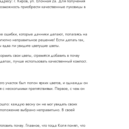
адресу: г. Киров, ул. Елочная 2а. Для получения
возможность приобрести качественные луковицы в
ые ошибки, которые дачники делают, полагаясь на
солютно неправильное решение! Если делать так,
вы едва ли увидите цветущие цветы.
мить свои цветы, стремятся добавить в почву
зделах, лучше использовать качественный компост.
его участок был полон ярких цветов, и однажды он
я с несколькими препятствиями. Первое, с чем он
зошло: каждую весну он не мог увидеть своих
стоположение выбрано неправильно. В своей
овить почву. Главное, что тогда Коля понял, что