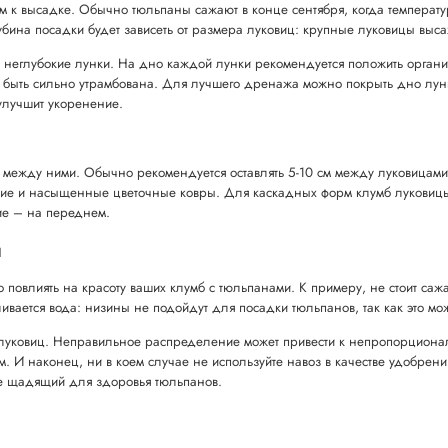
м к высадке. Обычно тюльпаны сажают в конце сентября, когда температур
бина посадки будет зависеть от размера луковиц: крупные луковицы высаж
е неглубокие лунки. На дно каждой лунки рекомендуется положить органи
а быть сильно утрамбована. Для лучшего дренажа можно покрыть дно лунк
 улучшит укоренение.
 между ними. Обычно рекомендуется оставлять 5-10 см между луковицами
кие и насыщенные цветочные ковры. Для каскадных форм клумб луковицы 
ие – на переднем.
ы
овлиять на красоту ваших клумб с тюльпанами. К примеру, не стоит сажат
ливается вода: низины не подойдут для посадки тюльпанов, так как это мож
 луковиц. Неправильное распределение может привести к непропорциона
. И наконец, ни в коем случае не используйте навоз в качестве удобрени
ее щадящий для здоровья тюльпанов.