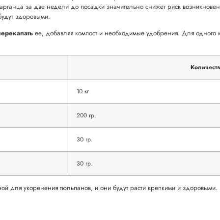
арганца за две недели до посадки значительно снижет риск возникновени
 будут здоровыми.
перекапать
ее, добавляя компост и необходимые удобрения. Для одного к
Количество
10 кг
200 гр.
30 гр.
30 гр.
ной для укоренения тюльпанов, и они будут расти крепкими и здоровыми.