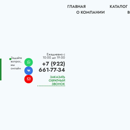
ГЛАВНАЯ
КАТАЛОГ
О КОМПАНИИ
Ежедневно с
10:00 до 19:00
Задайте
вопрос,
+7 (922)
мы
661-77-34
онлайн
ЗАКАЗАТЬ
ОБРАТНЫЙ
ЗВОНОК