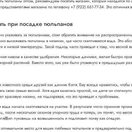
ть тюльпаны оптом, рекомендуем посетить магазин, который находится по 
представителями магазина по телефону +7 (922) 661-77-34. Это отличная 
ать при посадке тюльпанов
но ухаживать за тюльпанами, стоит обратить внимание на распространенн
но высаживать тюльпаны в низинах, где часто скапливается вода. Это аб
аги и низкой температуры. Такой подход часто приводит к тому, что весной 
ия навоза в качестве удобрения. Некоторые дачники, желая быстро прокор
 корней растений. Вместо этого, как уже было упомянуто в предыдущих ра
известного среди друзей как дачник Коля. Ему всегда нравилось, чтобы 
ть свою семью весной. Хотя идея казалась простой, на деле он столкнулс
ал красивую низину, не подозревая, что это приведет к проблемам.
вода начала скапливаться на участке. В результате что-то странное прои
ец, после нескольких сезонов упорного труда и потерь, он понял, что ме
ля搬ил луковицы на возвышенность и подготовил почву как следует.
 оптимальное место для ваших любимых тюльпанов и предварительно подгот