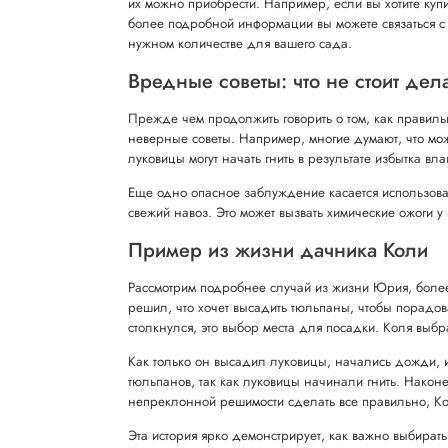
их можно приобрести. Например, если вы хотите купи
более подробной информации вы можете связаться с 
нужном количестве для вашего сада.
Вредные советы: что не стоит дел
Прежде чем продолжить говорить о том, как правиль
неверные советы. Например, многие думают, что мож
луковицы могут начать гнить в результате избытка вл
Еще одно опасное заблуждение касается использован
свежий навоз. Это может вызвать химические ожоги у
Пример из жизни дачника Коли
Рассмотрим подробнее случай из жизни Юрия, более 
решил, что хочет высадить тюльпаны, чтобы порадова
столкнулся, это выбор места для посадки. Коля выбр
Как только он высадил луковицы, начались дожди, и 
тюльпанов, так как луковицы начинали гнить. Након
непреклонной решимости сделать все правильно, Ко
Эта история ярко демонстрирует, как важно выбирать