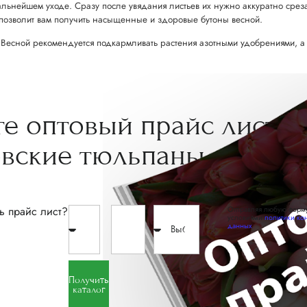
ьнейшем уходе. Сразу после увядания листьев их нужно аккуратно среза
 позволит вам получить насыщенные и здоровые бутоны весной.
 Весной рекомендуется подкармливать растения азотными удобрениями, а в
те
оптовый прайс
лист
овские
тюльпаны
ь прайс лист?
Отправляя любую форму
условиями
политики ко
данных
Получить
каталог