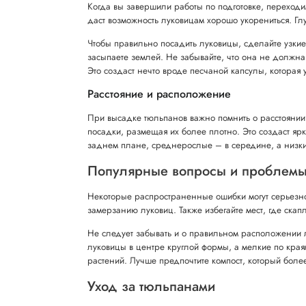
Когда вы завершили работы по подготовке, переходи
даст возможность луковицам хорошо укорениться. Глу
Чтобы правильно посадить луковицы, сделайте узки
засыпаете землей. Не забывайте, что она не должн
Это создаст нечто вроде песчаной капсулы, которая
Расстояние и расположение
При высадке тюльпанов важно помнить о расстоянии
посадки, размещая их более плотно. Это создаст яр
заднем плане, среднерослые – в середине, а низк
Популярные вопросы и проблем
Некоторые распространенные ошибки могут серьезно п
замерзанию луковиц. Также избегайте мест, где скап
Не следует забывать и о правильном расположении
луковицы в центре круглой формы, а мелкие по краям
растений. Лучше предпочтите компост, который бол
Уход за тюльпанами