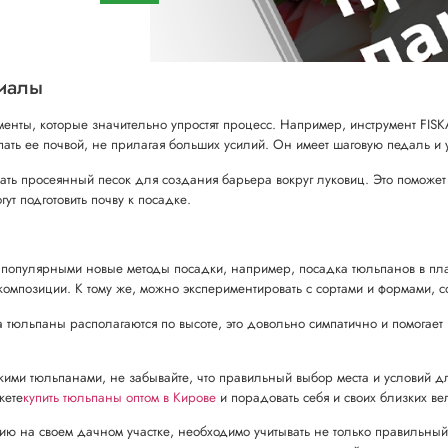
иалы
енты, которые значительно упростят процесс. Например, инструмент FIS
сыпать ее почвой, не прилагая больших усилий. Он имеет шаговую педаль 
овать просеянный песок для создания барьера вокруг луковиц. Это поможе
ут подготовить почву к посадке.
 популярными новые методы посадки, например, посадка тюльпанов в плас
композиции. К тому же, можно экспериментировать с сортами и формами,
 тюльпаны располагаются по высоте, это довольно симпатично и помогает 
 яркими тюльпанами, не забывайте, что правильный выбор места и условий д
жете
купить тюльпаны оптом в Кирове
и порадовать себя и своих близких в
ию на своем дачном участке, необходимо учитывать не только правильный