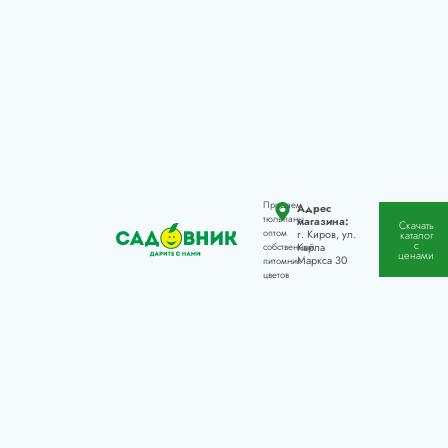
Продаем
Адрес
тюльпаны
магазина:
Скачать
оптом
г. Киров, ул.
каталог
с
Карла
собственный
ценами
Маркса 30
питомник
цветов