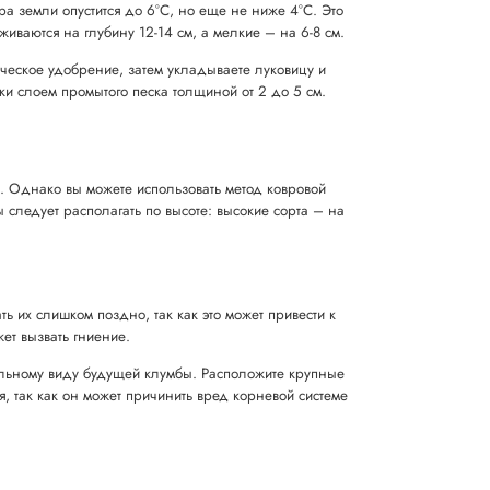
а земли опустится до 6°C, но еще не ниже 4°C. Это
иваются на глубину 12-14 см, а мелкие – на 6-8 см.
ческое удобрение, затем укладываете луковицу и
и слоем промытого песка толщиной от 2 до 5 см.
. Однако вы можете использовать метод ковровой
следует располагать по высоте: высокие сорта – на
ь их слишком поздно, так как это может привести к
ет вызвать гниение.
льному виду будущей клумбы. Расположите крупные
я, так как он может причинить вред корневой системе