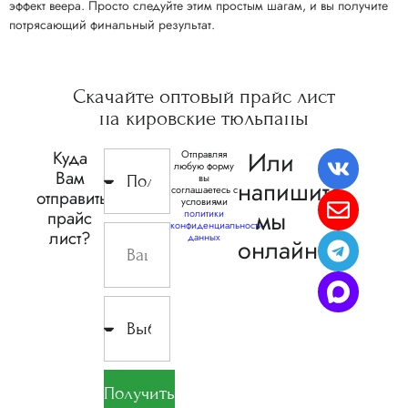
эффект веера. Просто следуйте этим простым шагам, и вы получите
потрясающий финальный результат.
Скачайте
оптовый прайс
лист
на кировские
тюльпаны
Или
Куда
Отправляя
любую форму
Вам
вы
напишите,
соглашаетесь с
отправить
условиями
мы
прайс
политики
конфиденциальности
лист?
данных
онлайн
Получить