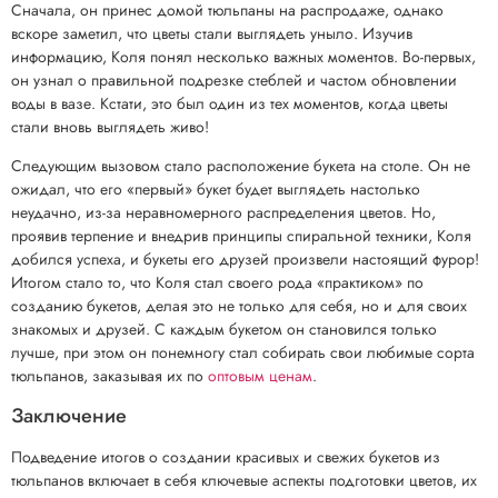
Сначала, он принес домой тюльпаны на распродаже, однако
вскоре заметил, что цветы стали выглядеть уныло. Изучив
информацию, Коля понял несколько важных моментов. Во-первых,
он узнал о правильной подрезке стеблей и частом обновлении
воды в вазе. Кстати, это был один из тех моментов, когда цветы
стали вновь выглядеть живо!
Следующим вызовом стало расположение букета на столе. Он не
ожидал, что его «первый» букет будет выглядеть настолько
неудачно, из-за неравномерного распределения цветов. Но,
проявив терпение и внедрив принципы спиральной техники, Коля
добился успеха, и букеты его друзей произвели настоящий фурор!
Итогом стало то, что Коля стал своего рода «практиком» по
созданию букетов, делая это не только для себя, но и для своих
знакомых и друзей. С каждым букетом он становился только
лучше, при этом он понемногу стал собирать свои любимые сорта
тюльпанов, заказывая их по
оптовым ценам
.
Заключение
Подведение итогов о создании красивых и свежих букетов из
тюльпанов включает в себя ключевые аспекты подготовки цветов, их