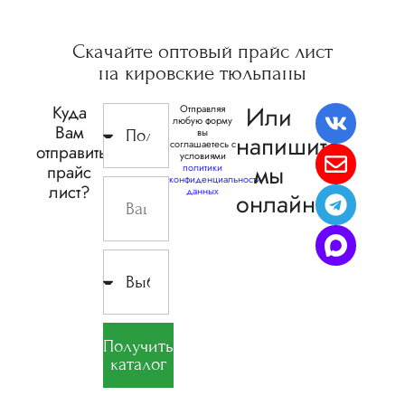
Скачайте
оптовый прайс
лист
на кировские
тюльпаны
Или
Куда
Отправляя
любую форму
Вам
вы
напишите,
соглашаетесь с
отправить
условиями
мы
прайс
политики
конфиденциальности
лист?
данных
онлайн
Получить
каталог