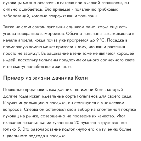
луковицы можно оставлять в пакетах при высокой влажности, вы
сильно ошибаетесь. Это приведет к появлению грибковых
заболеваний, которые повредят ваши тюльпаны.
Также не стоит сажать луковицы слишком рано, когда еще есть
угроза возвратных заморозков. Обычно тюльпаны высаживаются в
начале апреля, когда почва уже прогреется до 9 °C. Посадка в
промерзлую землю может привести к тому, что ваши растения
просто не взойдут. Выращивание в тени тоже не является хорошей
идеей, поскольку тюльпаны предпочитают много солнечного света
и не смогут полюбоваться жизнью.
Пример из жизни дачника Коли
Позвольте представить вам дачника по имени Коля, который
долгие годы искал идеальные сорта тюльпанов для своего сада.
Изучая информацию о посадке, он столкнулся с множеством
вопросов. Сперва он остановил свой выбор на спонтанной покупке
луковиц на рынке, совершенно не проверив их качество. Итог
оказался печальным: из купленных 20 луковиц в грунт взошли
только 5. Это разочарование подтолкнуло его к изучению более
тщательного подхода к посадке.