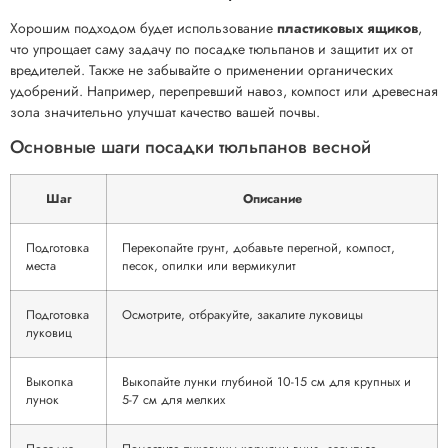
Хорошим подходом будет использование
пластиковых ящиков
,
что упрощает саму задачу по посадке тюльпанов и защитит их от
вредителей. Также не забывайте о применении органических
удобрений. Например, перепревший навоз, компост или древесная
зола значительно улучшат качество вашей почвы.
Основные шаги посадки тюльпанов весной
Шаг
Описание
Подготовка
Перекопайте грунт, добавьте перегной, компост,
места
песок, опилки или вермикулит
Подготовка
Осмотрите, отбракуйте, закалите луковицы
луковиц
Выкопка
Выкопайте лунки глубиной 10-15 см для крупных и
лунок
5-7 см для мелких