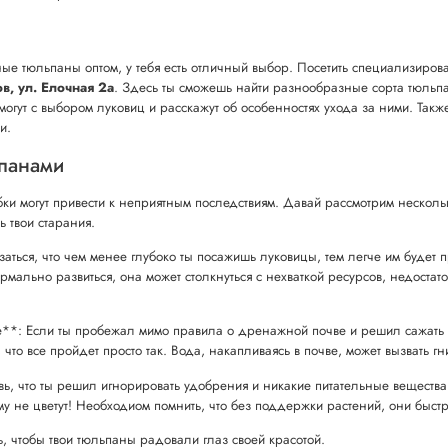
нные тюльпаны оптом, у тебя есть отличный выбор. Посетить специализиро
ов, ул. Елочная 2а
. Здесь ты сможешь найти разнообразные сорта тюльпа
огут с выбором луковиц и расскажут об особенностях ухода за ними. Такж
и.
ьпанами
ки могут привести к неприятным последствиям. Давай рассмотрим нескольк
 твои старания.
ться, что чем менее глубоко ты посажишь луковицы, тем легче им будет п
рмально развиться, она может столкнуться с нехваткой ресурсов, недоста
*: Если ты пробежал мимо правила о дренажной почве и решил сажать пр
то все пройдет просто так. Вода, накапливаясь в почве, может вызвать гн
, что ты решил игнорировать удобрения и никакие питательные вещества
у не цветут! Необходиом помнить, что без поддержки растений, они быстр
ть, чтобы твои тюльпаны радовали глаз своей красотой.