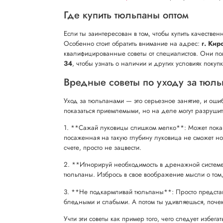
Где купить тюльпаны оптом
Если ты заинтересован в том, чтобы купить качестве
Особенно стоит обратить внимание на адрес:
г. Кир
квалифицированные советы от специалистов. Они пом
34
, чтобы узнать о наличии и других условиях покупк
Вредные советы по уходу за тюл
Уход за тюльпанами — это серьезное занятие, и ошиб
показаться приемлемыми, но на деле могут разрушить
1. **Сажай луковицы слишком мелко**: Может показа
посаженная на такую глубину луковица не сможет но
счете, просто не зацвести.
2. **Игнорируй необходимость в дренажной системе*
тюльпаны. Избрось в свое воображение мысли о том, ч
3. **Не подкармливай тюльпаны**: Просто представь
бледными и слабыми. А потом ты удивляешься, почем
Учти эти советы как пример того, чего следует избега