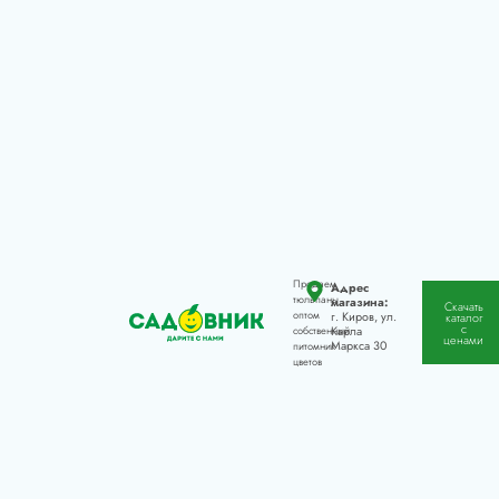
Продаем
Адрес
тюльпаны
магазина:
Скачать
оптом
г. Киров, ул.
каталог
с
Карла
собственный
ценами
Маркса 30
питомник
цветов