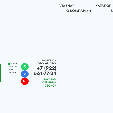
ГЛАВНАЯ
КАТАЛОГ
О КОМПАНИИ
Ежедневно с
10:00 до 19:00
Задайте
вопрос,
+7 (922)
мы
661-77-34
онлайн
ЗАКАЗАТЬ
ОБРАТНЫЙ
ЗВОНОК