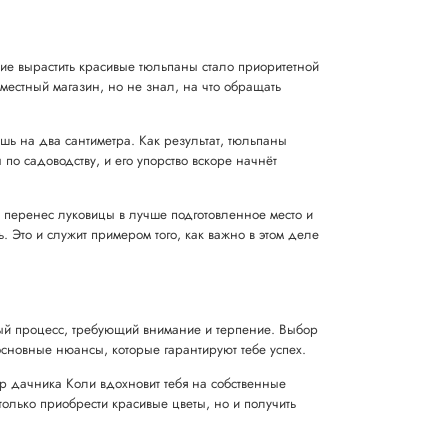
ие вырастить красивые тюльпаны стало приоритетной
местный магазин, но не знал, на что обращать
ишь на два сантиметра. Как результат, тюльпаны
по садоводству, и его упорство вскоре начнёт
н перенес луковицы в лучше подготовленное место и
. Это и служит примером того, как важно в этом деле
ый процесс, требующий внимание и терпение. Выбор
основные нюансы, которые гарантируют тебе успех.
ер дачника Коли вдохновит тебя на собственные
 только приобрести красивые цветы, но и получить