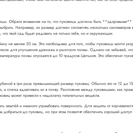
ицы. Обрати внимание на то, что луковицы должны быть **здоровыми** 
 выбрать. Например, их размер должен составлять несколько сантиметров 
 что твой сад будет радовать не только тебя, но и окружающих.
бину не менее 20 см. Это необходимо для того, чтобы луковицы могли укор
ь песок для улучшения дренажа и рыхлости почвы. Однако не забывай, что
 температура почвы опускается до 10 градусов Цельсия. Это обеспечит лу
лубиной в три раза превышающей размер луковиц. Обычно это от 12 до 15
 слегка вдавливать их в почву. Расстояние между луковицами, как правило
ковиц может привести к недостатку питательных веществ.
ть землёй и немного утрамбовать поверхность. Для защиты от корчевате
 добраться до луковиц, но при этом позволят обеспечить хороший доступ