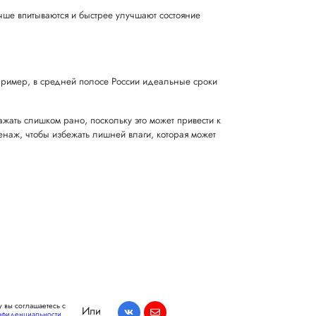
чше впитываются и быстрее улучшают состояние
апример, в средней полосе России идеальные сроки
жать слишком рано, поскольку это может привести к
енаж, чтобы избежать лишней влаги, которая может
 вы соглашаетесь с
Или
нфиденциальности