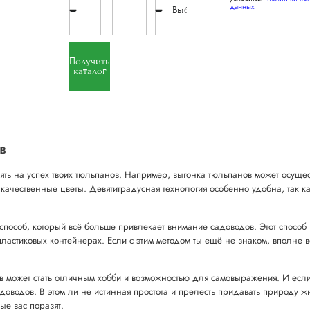
данных
Получить
каталог
в
ть на успех твоих тюльпанов. Например, выгонка тюльпанов может осущес
 качественные цветы. Девятиградусная технология особенно удобна, так к
пособ, который всё больше привлекает внимание садоводов. Этот способ
астиковых контейнерах. Если с этим методом ты ещё не знаком, вполне во
 может стать отличным хобби и возможностью для самовыражения. И если 
доводов. В этом ли не истинная простота и прелесть придавать природу жи
ые вас поразят.