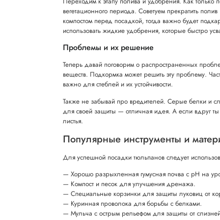
Переходим к этапу полива и удобрения. Как только 
вегетационного периода. Советуем прекратить полив
компостом перед посадкой, тогда важно будет под
использовать жидкие удобрения, которые быстро усв
Проблемы и их решение
Теперь давай поговорим о распространенных проблема
веществ. Подкормка может решить эту проблему. Част
важно для стеблей и их устойчивости.
Также не забывай про вредителей. Серые белки и сл
для своей защиты — отличная идея. А если вдруг ты
листья.
Популярные инструменты и матер
Для успешной посадки тюльпанов следует использов
— Хорошо разрыхленная гумусная почва с pH на ур
— Компост и песок для улучшения дренажа.
— Специальные корзинки для защиты луковиц от ко
— Куринная проволока для борьбы с белками.
— Мульча с острым рельефом для защиты от слизней