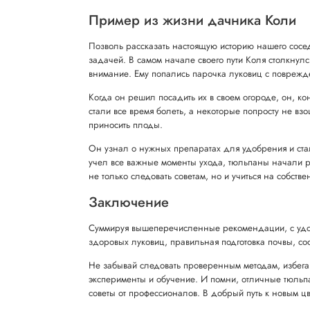
Пример из жизни дачника Коли
Позволь рассказать настоящую историю нашего сосед
задачей. В самом начале своего пути Коля столкнулс
внимание. Ему попались парочка луковиц с поврежде
Когда он решил посадить их в своем огороде, он, ко
стали все время болеть, а некоторые попросту не вз
приносить плоды.
Он узнал о нужных препаратах для удобрения и стал
учел все важные моменты ухода, тюльпаны начали рас
не только следовать советам, но и учиться на собств
Заключение
Суммируя вышеперечисленные рекомендации, с удово
здоровых луковиц, правильная подготовка почвы, со
Не забывай следовать проверенным методам, избегая
эксперименты и обучение. И помни, отличные тюльп
советы от профессионалов. В добрый путь к новым 