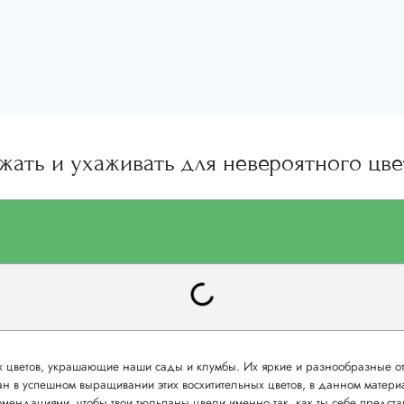
жать и ухаживать для невероятного цв
 цветов, украшающие наши сады и клумбы. Их яркие и разнообразные от
ван в успешном выращивании этих восхитительных цветов, в данном матери
мендациями, чтобы твои тюльпаны цвели именно так, как ты себе предста