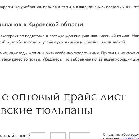
неральные удобрения, предпочтительно в жидком виде, поскольку они лу
ьпанов в Кировской области
экскурсия по подготовке и посадке должна учитывать местный климат. Н
оябрь, чтобы луковицы успели укорениться и красиво цвести весной.
ягкие, садоводы должны быть особенно осторожными. Луковицы не стоит са
аётся качество почвы. Убедитесь, что выбранная почва имеет хороший др
те
оптовый прайс
лист
овские
тюльпаны
ь прайс лист?
Отправляя любую форму
условиями
политики ко