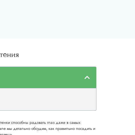
етения
тенки способны радовать глаз даже в самых
але мы детально обсудим, как правильно посадить и
вляешь.