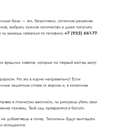
ванные базы — это, безусловно, отличное решение.
нов, выбрать нужное количество и даже получить
е ты можешь связаться по телефону
+7 (922) 661-77-
о вредных советов, которые на первый взгляд могут
рорасти. Но это в корне неправильно! Если
точным защитным слоем от мороза и, в конечном
ямо в глинистую местность, ты рискуешь убить свои
иение луковиц. Твой сад превратится в болото.
 не добавляешь в почву. Тюльпаны будут выглядеть
о истощаются.