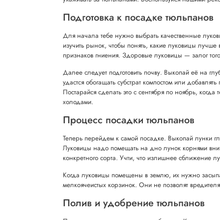
Подготовка к посадке тюльпанов
Для начала тебе нужно выбрать качественные луков
изучить рынок, чтобы понять, какие луковицы лучше
признаков гниения. Здоровые луковицы — залог того,
Далее следует подготовить почву. Выкопай её на глу
удастся обогащать субстрат компостом или добавлят
Постарайся сделать это с сентября по ноябрь, когда
холодами.
Процесс посадки тюльпанов
Теперь перейдем к самой посадке. Выкопай лунки г
Луковицы надо помещать на дно лунок корнями вниз, а
конкретного сорта. Учти, что излишнее сближение лу
Когда луковицы помещены в землю, их нужно засыпа
мелкоячеистых корзинок. Они не позволят вредителям
Полив и удобрение тюльпанов