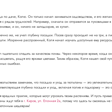
а по даче, Колю. Он только начал заниматься садоводством, и его желан
я с рядом трудностей. Например, сначала он отправился за луковицами в 
ниями, и он, ничего не заподозрив, их купил.
нечно же, не учел глубину посадки. Посев сразу проходил не на три, а л
ошли. Искренне расстроенный, Коля начал изучать доступные ему ресурсы 
 тщательно следить за качеством почвы. Через некоторое время, когда о
цветать, радуя его яркими цветами. Таким образом, Коля нашел свой путь
енных ошибках.
льствием замечаем, что посадка и уход за тюльпаны — это увлекательн
ответствующая глубина посадки и уход, включая полив и подкормку — это 
 вредных практик, которые могут угрожать твоим растениям. И пусть прим
аны ждут тебя в
г. Киров, ул. Елочная 2а
, потому что здесь ты сможешь не
цветочным шедеврам!