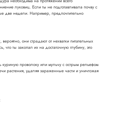
цедура необходима на протяжении всего
ниение луковиц. Если ты не подготавливала почву с
ые две недели. Например, предпочтительно
 вероятно, они страдают от нехватки питательных
, что ты закопал их на достаточную глубину, это
ть куриную проволоку или мульчу с острым рельефом
ечи растения, удаляя зараженные части и уничтожая
: