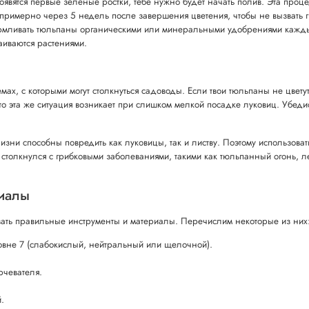
появятся первые зеленые ростки, тебе нужно будет начать полив. Эта про
 примерно через 5 недель после завершения цветения, чтобы не вызвать г
кармливать тюльпаны органическими или минеральными удобрениями кажд
аиваются растениями.
х, с которыми могут столкнуться садоводы. Если твои тюльпаны не цветут,
о эта же ситуация возникает при слишком мелкой посадке луковиц. Убедись
изни способны повредить как луковицы, так и листву. Поэтому использова
 столкнулся с грибковыми заболеваниями, такими как тюльпанный огонь, л
иалы
ать правильные инструменты и материалы. Перечислим некоторые из них
овне 7 (слабокислый, нейтральный или щелочной).
рчевателя.
.