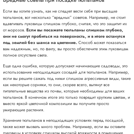
Вредные советы при посадке тюльпанов
Если вы хотите узнать, как не следует вести себя при высадке
тюльпанов, вот несколько “вредных” советов. Например, не стоит
вдавливать луковицы слишком глубоко, считая, что это защитит их
от морозов.
Если вы посажете тюльпаны слишком глубоко,
они не смогут пробиться на поверхность, и в итоге останутся
под землей без шанса на цветение.
Способ может показаться
вам надежным, но, по факту, вы просто обеспечите этим луковицам
полное отсутствие света.
Еще одна ошибка, которую допускают начинающие садоводы, это
использование неподходящих соседей для тюльпанов. Например,
если вы решите сажать под ними слишком агрессивные виды, такие
как некоторые сорняки, то они, скорее всего, вытянут все
питательные вещества из почвы, которые необходимы для ваших
тюльпанов. В конечном итоге это только повредит хрупким цветам, и
вместо яркой цветочной композиции вы получите просто
умирающие растения.
Хранение тюльпанов в неподходящих условиях перед посадкой,
также может вызвать много проблем. Например, если вы оставите
луковицы в условиях слишком высокой влажности в помещение