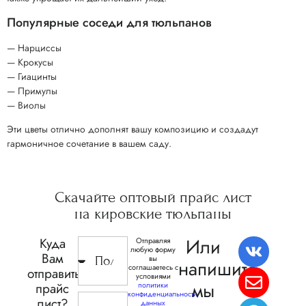
Популярные соседи для тюльпанов
— Нарциссы
— Крокусы
— Гиацинты
— Примулы
— Виолы
Эти цветы отлично дополнят вашу композицию и создадут
гармоничное сочетание в вашем саду.
Скачайте
оптовый прайс
лист
на кировские
тюльпаны
Или
Куда
Отправляя
любую форму
Вам
вы
напишите,
соглашаетесь с
отправить
условиями
мы
прайс
политики
конфиденциальности
лист?
данных