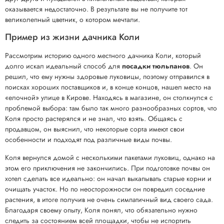
оказывается недостаточно. В результате вы не получите тот
великолепный цветник, о котором мечтали.
Пример из жизни дачника Коли
Рассмотрим историю одного местного дачника Коли, который
долго искал идеальный способ для
посадки тюльпанов
. Он
решил, что ему нужны здоровые луковицы, поэтому отправился в
поисках хороших поставщиков и, в конце концов, нашел место на
«елочной» улице в Кирове. Находясь в магазине, он столкнулся с
проблемой выбора: там было так много разнообразных сортов, что
Коля просто растерялся и не знал, что взять. Общаясь с
продавцом, он выяснил, что некоторые сорта имеют свои
особенности и подходят под различные виды почвы.
Коля вернулся домой с несколькими пакетами луковиц, однако на
этом его приключения не закончились. При подготовке почвы он
хотел сделать все идеально: он начал выкапывать старые корни и
очищать участок. Но по неосторожности он повредил соседние
растения, в итоге получив не очень симпатичный вид своего сада.
Благодаря своему опыту, Коля понял, что обязательно нужно
следить за состоянием всей площадки, чтобы не испортить