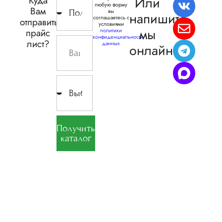
Или
Куда
любую форму
Вам
вы
напишите,
соглашаетесь с
отправить
условиями
мы
прайс
политики
конфиденциальности
лист?
данных
онлайн
Получить
каталог