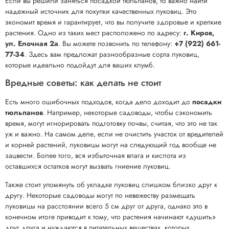
Если вы решили заняться посадкой тюльпанов, то важно найти
надежный источник для покупки качественных луковиц. Это
экономит время и гарантирует, что вы получите здоровые и крепкие
растения. Одно из таких мест расположено по адресу:
г. Киров,
ул. Елочная 2а
. Вы можете позвонить по телефону:
+7 (922) 661-
77-34
. Здесь вам предложат разнообразные сорта луковиц,
которые идеально подойдут для ваших клумб.
Вредные советы: как делать не стоит
Есть много ошибочных подходов, когда дело доходит до
посадки
тюльпанов
. Например, некоторые садоводы, чтобы сэкономить
время, могут игнорировать подготовку почвы, считая, что это не так
уж и важно. На самом деле, если не очистить участок от вредителей
и корней растений, луковицы могут на следующий год вообще не
зацвести. Более того, вся избыточная влага и кислота из
оставшихся остатков могут вызвать гниение луковиц.
Также стоит упомянуть об укладке луковиц слишком близко друг к
другу. Некоторые садоводы могут по невежеству размещать
луковицы на расстоянии всего 5 см друг от друга, однако это в
конечном итоге приводит к тому, что растения начинают «душить»
друг друга и нуждаются в питательных веществах, которых