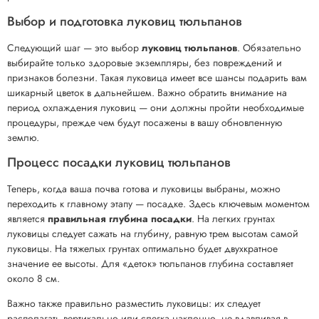
Выбор и подготовка луковиц тюльпанов
Следующий шаг — это выбор
луковиц тюльпанов
. Обязательно
выбирайте только здоровые экземпляры, без повреждений и
признаков болезни. Такая луковица имеет все шансы подарить вам
шикарный цветок в дальнейшем. Важно обратить внимание на
период охлаждения луковиц — они должны пройти необходимые
процедуры, прежде чем будут посажены в вашу обновленную
землю.
Процесс посадки луковиц тюльпанов
Теперь, когда ваша почва готова и луковицы выбраны, можно
переходить к главному этапу — посадке. Здесь ключевым моментом
является
правильная глубина посадки
. На легких грунтах
луковицы следует сажать на глубину, равную трем высотам самой
луковицы. На тяжелых грунтах оптимально будет двухкратное
значение ее высоты. Для «деток» тюльпанов глубина составляет
около 8 см.
Важно также правильно разместить луковицы: их следует
располагать вертикально или слегка наклонно, не вдавливая в