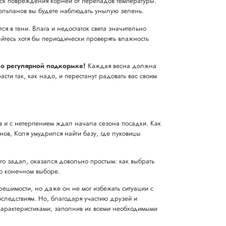
иск повреждения корней от перепадов температуры.
х тюльпанов вы будете наблюдать унылую зелень.
ся в тени. Влага и недостаток света значительно
айтесь хотя бы периодически проверять влажность
 о регулярной подкормке!
Каждая весна должна
ти так, как надо, и перестанут радовать вас своим
в и с нетерпением ждал начала сезона посадки. Как
ов, Коля умудрился найти базу, где луковицы
го задал, оказался довольно простым: как выбрать
го конечном выборе.
ешимости, но даже он не мог избежать ситуации с
следствиям. Но, благодаря участию друзей и
характеристиками, заполнив их всеми необходимыми