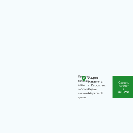
Продаем
Адрес
тюльпаны
магазина:
Скачать
оптом
г. Киров, ул.
каталог
с
Карла
собственный
ценами
Маркса 30
питомник
цветов