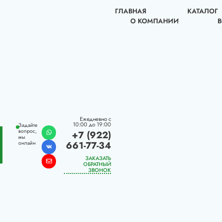
ГЛАВНАЯ
КАТАЛОГ
О КОМПАНИИ
Ежедневно с
10:00 до 19:00
Задайте
вопрос,
+7 (922)
мы
661-77-34
онлайн
ЗАКАЗАТЬ
ОБРАТНЫЙ
ЗВОНОК