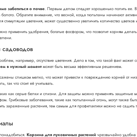
мо заботиться о почве
. Первым делом следует хорошенько полить ее. 
болото. Обратите внимание, что весной, когда тюльпаны начинают активно
стимуляции цветения, может существенно увеличить количество цветков 
но применить удобрения, богатые фосфором, что позволит корням делать 
зелени.
 садоводов
блем, например, отсутствие цветения. Дело в том, что такой факт может св
ем в нужный момент
может быть весьма эффективным решением.
осажены слишком мелко, что может привести к повреждению корней от ни
, так что стоит её учитывать.
 таких как серые белки и слизни. Для защиты можно применять защитные м
ом. Грибковые заболевания, такие как тюльпанный огонь, могут также быт
жить зараженные растения, тем самым для профилактики можно не садить 
иалы
 понадобиться.
Корзина для луковичных растений
чрезвычайно удобна в