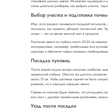
специфике данных цветов. Множество садоводов и дач
статье детально разберем, как выбрать участок, подг
Выбор участка и подготовка почвы
Итак, если решено заниматься посадкой тюльпанов,
тюльпаны, как правило, обожают солнечный свет. Так
почвы — это не менее важный этап в процессе.
Рыхление земли на глубину около 20-25 см поможет
инструментами, например: грабельками или культиват
структуру и обеспечит новые луковицы необходимым
Посадка луковиц
После второй стадии вскоре наступает наиболее з
правильной глубине. Обычно это должно составлят
около 15 см. Чтобы растяжка корней не была слишко
развитие, но и хорошую аэрацию земли.
Совсем не лишним будет отметить, что укладывать лук
есть опыт с другими луковичными растениями, можно
Уход после посадки