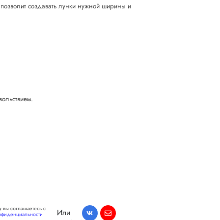
 позволит создавать лунки нужной ширины и
вольствием.
 вы соглашаетесь с
Или
нфиденциальности