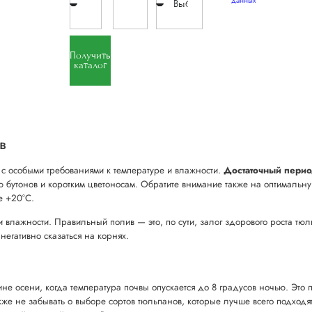
данных
Получить
каталог
в
с особыми требованиями к температуре и влажности.
Достаточный пери
ию бутонов и коротким цветоносам. Обратите внимание также на оптимальн
е +20°С.
 влажности. Правильный полив — это, по сути, залог здорового роста тюл
негативно сказаться на корнях.
не осени, когда температура почвы опускается до 8 градусов ночью. Это 
кже не забывать о выборе сортов тюльпанов, которые лучше всего подходя