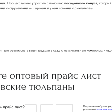
тения. Процесс можно упростить с помощью
посадочного конуса
, который
ми инструментами — широким и узким совками и рыхлителем.
т вам реализовать ваши задумки в саду с максимальным комфортом и удо
те
оптовый прайс
лист
овские
тюльпаны
ь прайс лист?
Отправляя любую форму
условиями
политики ко