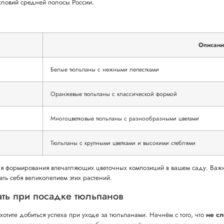
условий средней полосы России.
Описани
Белые тюльпаны с нежными лепестками
Оранжевые тюльпаны с классической формой
Многоцветковые тюльпаны с разнообразными цветами
Тюльпаны с крупными цветками и высокими стеблями
ля формирования впечатляющих цветочных композиций в вашем саду. Важн
ть себя великолепием этих растений.
ать при посадке тюльпанов
 хотите добиться успеха при уходе за тюльпанами. Начнём с того, что
не с