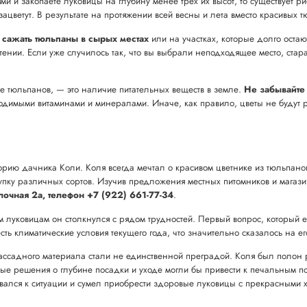
и и закопаете луковицы на глубину менее трёх их высот, то существует р
е зацветут. В результате на протяжении всей весны и лета вместо красивы
т сажать тюльпаны в сырых местах
или на участках, которые долго остают
ветении. Если уже случилось так, что вы выбрали неподходящее место, стар
ие тюльпанов, — это наличие питательных веществ в земле.
Не забывайте
димыми витаминами и минералами. Иначе, как правило, цветы не будут рас
орию дачника Коли. Коля всегда мечтал о красивом цветнике из тюльпано
пку различных сортов. Изучив предложения местных питомников и магазин
 Елочная 2а, телефон +7 (922) 661-77-34
.
 луковицам он столкнулся с рядом трудностей. Первый вопрос, который е
ть климатические условия текущего года, что значительно сказалось на е
ассадного материала стали не единственной преградой. Коля был полон р
ые решения о глубине посадки и уходе могли бы привести к печальным по
вался к ситуации и сумел приобрести здоровые луковицы с прекрасными 