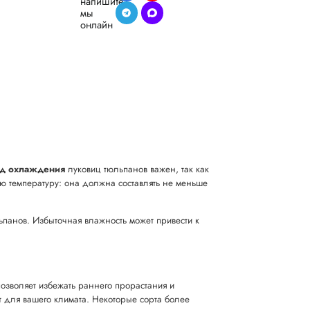
напишите,
мы
онлайн
од охлаждения
луковиц тюльпанов важен, так как
ую температуру: она должна составлять не меньше
ьпанов. Избыточная влажность может привести к
позволяет избежать раннего прорастания и
т для вашего климата. Некоторые сорта более