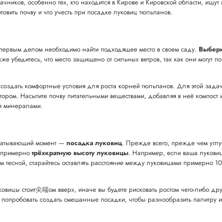
ников, особенно тех, кто находится в Кирове и Кировской области, ищут 
отовить почву и что учесть при посадке луковиц тюльпанов.
 первым делом необходимо найти подходящее место в своем саду.
Выбери
же убедитесь, что место защищено от сильных ветров, так как они могут по
 создать комфортные условия для роста корней тюльпанов. Для этой зада
ором. Насытите почву питательными веществами, добавляя в неё компост 
и минералами.
ахватывающий момент —
посадка луковиц
. Прежде всего, прежде чем углу
ь примерно
трёхкратную высоту луковицы
. Например, если ваша луковица
м тесной, старайтесь оставлять расстояние между луковицами примерно 10
овицы стоит尖端ом вверх, иначе вы будете рисковать ростом чего-либо друго
 попробовать создать смешанные посадки, чтобы разнообразить палитру и 