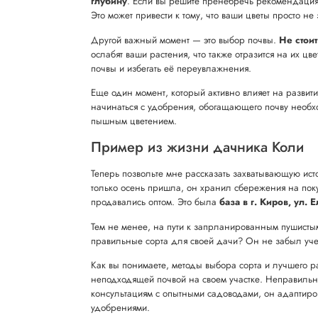
глубину
. Если вы решите пренебречь рекомендациям
Это может привести к тому, что ваши цветы просто н
Другой важный момент — это выбор почвы.
Не стои
ослабят ваши растения, что также отразится на их ц
почвы и избегать её переувлажнения.
Еще один момент, который активно влияет на развит
начинаться с удобрения, обогащающего почву необхо
пышным цветением.
Пример из жизни дачника Коли
Теперь позвольте мне рассказать захватывающую ист
только осень пришла, он хранил сбережения на поку
продавались оптом. Это была
база в г. Киров, ул.
Тем не менее, на пути к запрланированным пушистым
правильные сорта для своей дачи? Он не забыл учес
Как вы понимаете, методы выбора сорта и лучшего р
неподходящей почвой на своем участке. Неправильн
консультациям с опытными садоводами, он адаптиро
удобрениями.