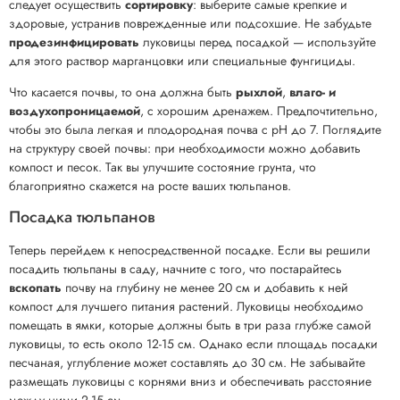
следует осуществить
сортировку
: выберите самые крепкие и
здоровые, устранив поврежденные или подсохшие. Не забудьте
продезинфицировать
луковицы перед посадкой — используйте
для этого раствор марганцовки или специальные фунгициды.
Что касается почвы, то она должна быть
рыхлой
,
влаго- и
воздухопроницаемой
, с хорошим дренажем. Предпочтительно,
чтобы это была легкая и плодородная почва с pH до 7. Поглядите
на структуру своей почвы: при необходимости можно добавить
компост и песок. Так вы улучшите состояние грунта, что
благоприятно скажется на росте ваших тюльпанов.
Посадка тюльпанов
Теперь перейдем к непосредственной посадке. Если вы решили
посадить тюльпаны в саду, начните с того, что постарайтесь
вскопать
почву на глубину не менее 20 см и добавить к ней
компост для лучшего питания растений. Луковицы необходимо
помещать в ямки, которые должны быть в три раза глубже самой
луковицы, то есть около 12-15 см. Однако если площадь посадки
песчаная, углубление может составлять до 30 см. Не забывайте
размещать луковицы с корнями вниз и обеспечивать расстояние