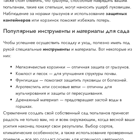
Также стоит отметить, что грызуны, способные навредить вашим
тюльпанам, такие как слепыши, могут наносить ущерб луковицам.
Наблюдение за норами грызунов и использование
защитных
контейнеров
или корзинок поможет избежать потерь.
Популярные инструменты и материалы для сада
Чтобы успешнее осуществить посадку и уход, полезно иметь под
рукой специальные
инструменты
и материалы. Вот некоторые из
них:
Мелкоячеистые корзинки — отличная защита от грызунов.
Компост и песок — для улучшения структуры почвы.
Фунгициды — помогают защитить луковицы от болезней.
Агротекстиль или сосновые ветки — отличны для
мульчирования и защиты от пересушивания.
Дренажный материал — предотвращает застой воды в
горшках.
Стремление создать свой собственный сад тюльпанов принесет
радость не только вам, но и всем окружающим, когда весной ваши
усилия наконец покажут свои результаты. Выбор сортов,
климатические особенности, а также использование проверенных
приемов – все это создаст основу для успешного цветочного