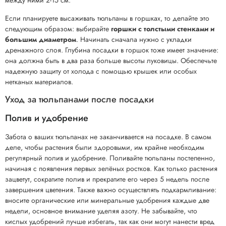
между ними 2-15 см.
Если планируете высаживать тюльпаны в горшках, то делайте это
следующим образом: выбирайте
горшки с толстыми стенками и
большим диаметром
. Начинать сначала нужно с укладки
дренажного слоя. Глубина посадки в горшок тоже имеет значение:
она должна быть в два раза больше высоты луковицы. Обеспечьте
надежную защиту от холода с помощью крышек или особых
нетканых материалов.
Уход за тюльпанами после посадки
Полив и удобрение
Забота о ваших тюльпанах не заканчивается на посадке. В самом
деле, чтобы растения были здоровыми, им крайне необходим
регулярный полив и удобрение. Поливайте тюльпаны постепенно,
начиная с появления первых зелёных ростков. Как только растения
зацветут, сократите полив и прекратите его через 5 недель после
завершения цветения. Также важно осуществлять подкармливание:
вносите органические или минеральные удобрения каждые две
недели, основное внимание уделяя азоту. Не забывайте, что
кислых удобрений лучше избегать, так как они могут нанести вред