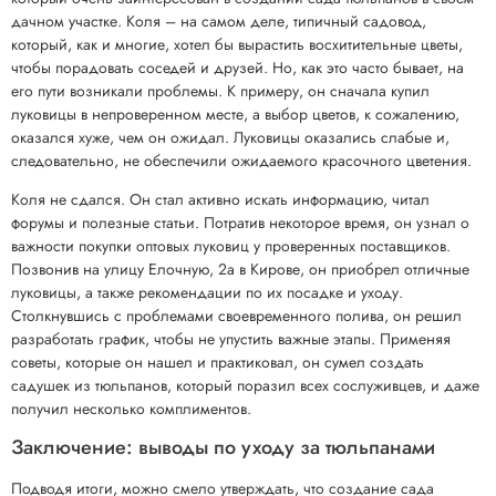
дачном участке. Коля – на самом деле, типичный садовод,
который, как и многие, хотел бы вырастить восхитительные цветы,
чтобы порадовать соседей и друзей. Но, как это часто бывает, на
его пути возникали проблемы. К примеру, он сначала купил
луковицы в непроверенном месте, а выбор цветов, к сожалению,
оказался хуже, чем он ожидал. Луковицы оказались слабые и,
следовательно, не обеспечили ожидаемого красочного цветения.
Коля не сдался. Он стал активно искать информацию, читал
форумы и полезные статьи. Потратив некоторое время, он узнал о
важности покупки оптовых луковиц у проверенных поставщиков.
Позвонив на улицу Елочную, 2а в Кирове, он приобрел отличные
луковицы, а также рекомендации по их посадке и уходу.
Столкнувшись с проблемами своевременного полива, он решил
разработать график, чтобы не упустить важные этапы. Применяя
советы, которые он нашел и практиковал, он сумел создать
садушек из тюльпанов, который поразил всех сослуживцев, и даже
получил несколько комплиментов.
Заключение: выводы по уходу за тюльпанами
Подводя итоги, можно смело утверждать, что создание сада