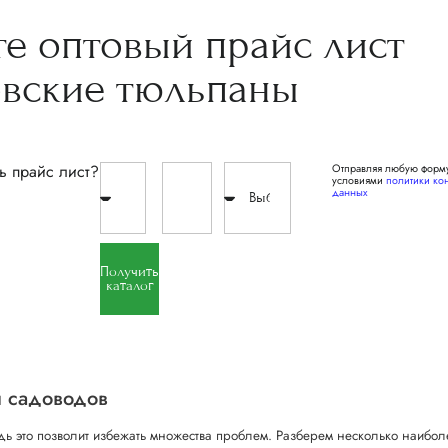
те
оптовый прайс
лист
овские
тюльпаны
ь прайс лист?
Отправляя любую форму
условиями
политики ко
данных
Получить
каталог
 садоводов
едь это позволит избежать множества проблем. Разберем несколько наибол