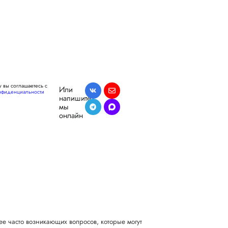
 вы соглашаетесь с
Или
нфиденциальности
напишите,
мы
онлайн
ее часто возникающих вопросов, которые могут