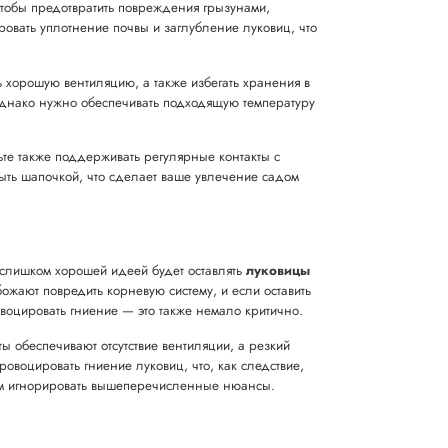
чтобы предотвратить повреждения грызунами,
ровать уплотнение почвы и заглубление луковиц, что
 хорошую вентиляцию, а также избегать хранения в
 однако нужно обеспечивать подходящую температуру
ьте также поддерживать регулярные контакты с
ыть шапочкой, что сделает ваше увлечение садом
е слишком хорошей идеей будет оставлять
луковицы
жают повредить корневую систему, и если оставить
воцировать гниение — это также немало критично.
ы обеспечивают отсутствие вентиляции, а резкий
овоцировать гниение луковиц, что, как следствие,
 чем игнорировать вышеперечисленные нюансы.