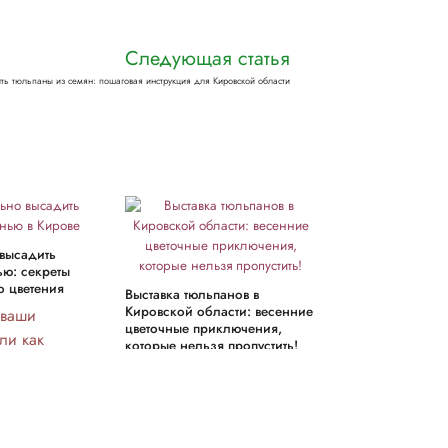
Следующая статья
ить тюльпаны из семян: пошаговая инструкция для Кировской области
 высадить
Как вырастить т
ью: секреты
подвале: секре
о цветения
выгонки цветов
Выставка тюльпанов в
Кировской области: весенние
 ваши
Хотите научит
цветочные приключения,
ли как
тюльпаны в п
которые нельзя пропустить!
? Узнайте,
Узнайте прост
Погрузитесь в мир весны
о высадить
секреты для 
на выставке тюльпанов в
 нашими
выращивания 
Кировской области!
ами и
прекрасных цв
Узнайте о красивых местах