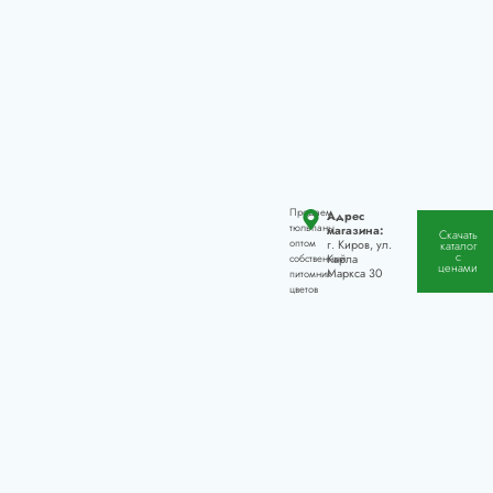
Продаем
Адрес
тюльпаны
магазина:
Скачать
оптом
г. Киров, ул.
каталог
с
Карла
собственный
ценами
Маркса 30
питомник
цветов