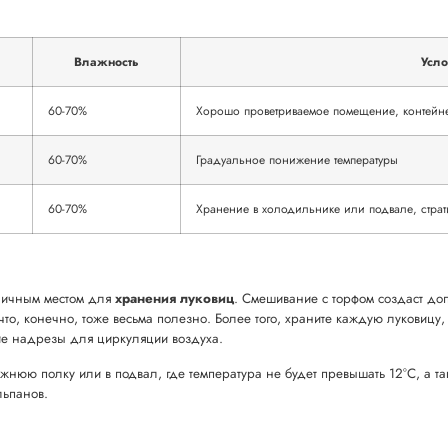
Влажность
Усло
60-70%
Хорошо проветриваемое помещение, контейне
60-70%
Градуальное понижение температуры
60-70%
Хранение в холодильнике или подвале, стра
отличным местом для
хранения луковиц
. Смешивание с торфом создаст доп
 что, конечно, тоже весьма полезно. Более того, храните каждую луковицу
шие надрезы для циркуляции воздуха.
ижнюю полку или в подвал, где температура не будет превышать 12°C, а та
льпанов.