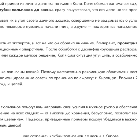
й пример из жизни дачника по имени Коля. Коля обожал заниматься садом
лубни тюльпанов до весны
, сразу почувствовал, что его дело не так про
вал их в угол своего дачного домика, совершенно не задумываясь о усло
что некоторые луковицы начали гнить, а другие — подверглись нападени
стных экспертов, и вот на что он обратил внимание. Во-первых,
проветри
ляционными отверстиями. После обработки с дезинфицирующими растворами
лияет каждое мелкое решение, Коля смог ситуация улучшить, а озабоченно
епные тюльпаны весной. Поэтому настоятельно рекомендую обратиться к м
алифицированные советы по хранению по адресу: г. Киров, ул. Елочная 2а
жд и целей.
 тюльпанов помогут вам направить свои усилия в нужное русло и обеспеч
ение на всех стадиях — от выкопки до хранения, безусловно, позволит ва
оим цветением. Надеюсь, приведенные примеры помогут убедиться в важно
йным цветом!