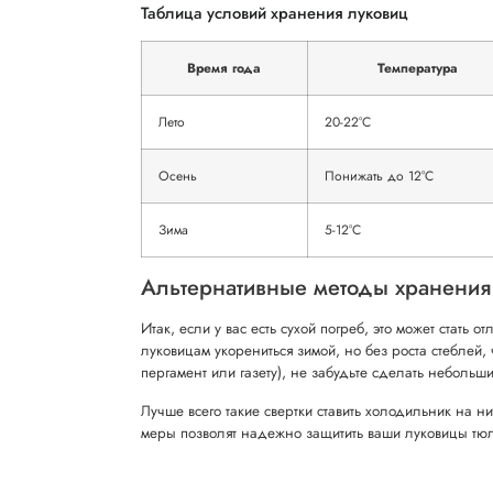
Таблица условий хранения луковиц
Время года
Температура
Лето
20-22°C
Осень
Понижать до 12°C
Зима
5-12°C
Альтернативные методы хранения
Итак, если у вас есть сухой погреб, это может стать 
луковицам укорениться зимой, но без роста стеблей,
пергамент или газету), не забудьте сделать неболь
Лучше всего такие свертки ставить холодильник на н
меры позволят надежно защитить ваши луковицы тю