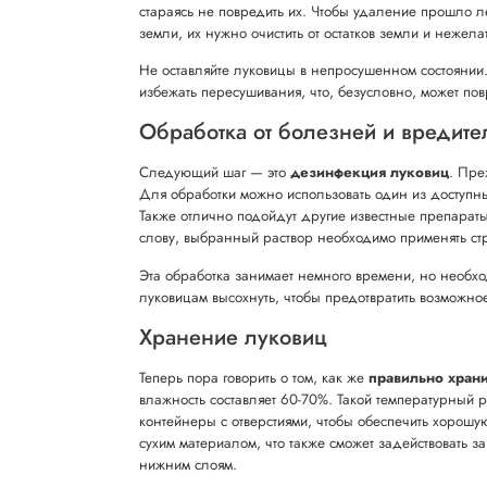
стараясь не повредить их. Чтобы удаление прошло ле
земли, их нужно очистить от остатков земли и нежел
Не оставляйте луковицы в непросушенном состоянии
избежать пересушивания, что, безусловно, может пов
Обработка от болезней и вредите
Следующий шаг — это
дезинфекция луковиц
. Пре
Для обработки можно использовать один из доступн
Также отлично подойдут другие известные препараты:
слову, выбранный раствор необходимо применять стр
Эта обработка занимает немного времени, но необх
луковицам высохнуть, чтобы предотвратить возможно
Хранение луковиц
Теперь пора говорить о том, как же
правильно храни
влажность составляет 60-70%. Такой температурный 
контейнеры с отверстиями, чтобы обеспечить хорошу
сухим материалом, что также сможет задействовать з
нижним слоям.