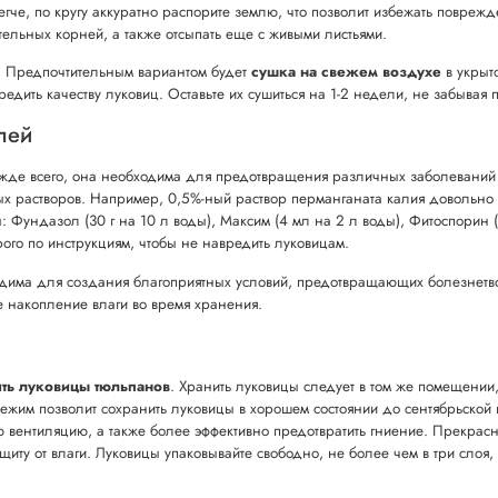
гче, по кругу аккуратно распорите землю, что позволит избежать поврежд
ательных корней, а также отсыпать еще с живыми листьями.
. Предпочтительным вариантом будет
сушка на свежем воздухе
в укрыто
редить качеству луковиц. Оставьте их сушиться на 1-2 недели, не забывая 
лей
жде всего, она необходима для предотвращения различных заболеваний и 
ых растворов. Например, 0,5%-ный раствор перманганата калия довольно
 Фундазол (30 г на 10 л воды), Максим (4 мл на 2 л воды), Фитоспорин (1
ого по инструкциям, чтобы не навредить луковицам.
одима для создания благоприятных условий, предотвращающих болезнетво
е накопление влаги во время хранения.
ть луковицы тюльпанов
. Хранить луковицы следует в том же помещении,
режим позволит сохранить луковицы в хорошем состоянии до сентябрьской
ю вентиляцию, а также более эффективно предотвратить гниение. Прекрас
ащиту от влаги. Луковицы упаковывайте свободно, не более чем в три слоя