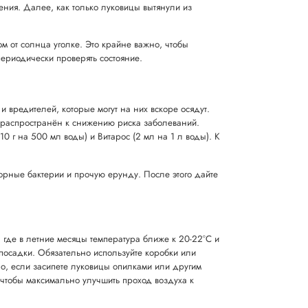
ения. Далее, как только луковицы вытянули из
м от солнца уголке. Это крайне важно, чтобы
периодически проверять состояние.
вредителей, которые могут на них вскоре осядут.
 распространён к снижению риска заболеваний.
0 г на 500 мл воды) и Витарос (2 мл на 1 л воды). К
рные бактерии и прочую ерунду. После этого дайте
 где в летние месяцы температура ближе к 20-22°C и
 посадки. Обязательно используйте коробки или
но, если засипете луковицы опилками или другим
, чтобы максимально улучшить проход воздуха к