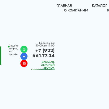
ГЛАВНАЯ
КАТАЛОГ
О КОМПАНИИ
Ежедневно с
10:00 до 19:00
Задайте
вопрос,
+7 (922)
мы
661-77-34
онлайн
ЗАКАЗАТЬ
ОБРАТНЫЙ
ЗВОНОК