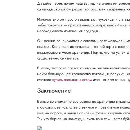
Давайте переключим наш взгляд на очень интересны
однажды, когда он решал вопрос,
как сохранить к
Изначально он просто выкапывал луковицы и склады
забеспокоился — при осеннем осмотре выяснилось, 
необходимость изменения подхода.
Он решил ознакомиться с советами от садоводов и ме
подход, Коля стал использовать контейнеры с венти
влажностью в месте хранения. Поняв, что на успех в
существенно снизилась.
В итоге, этот опыт позволил ему вырастить великол
найти большующее количество луковиц и получить кв
сможете
купить тюльпаны оптом
именно для ваших ну
Заключение
Взятые во внимание все советы по хранению луковиц
любимых цветков. Ответственное и правильное повед
уже на пороге, а ваши тюльпаны готовы взорвать св
Так что берите на заметку, и пусть ваш сад цветет бу