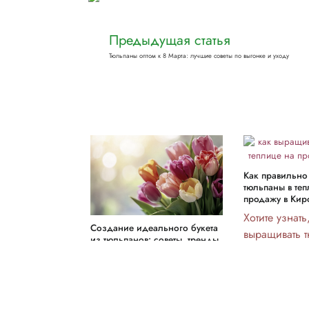
Предыдущая статья
Тюльпаны оптом к 8 Марта: лучшие советы по выгонке и уходу
Как правильно
тюльпаны в те
продажу в Кир
Хотите узнат
Создание идеального букета
выращивать 
из тюльпанов: советы, тренды
теплице на 
и секреты оформления
Откройте для
Сколько букетов из 5
идеальных л
тюльпанов можно
ухода за рас
создать? Откройте для