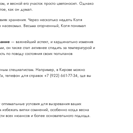
, и весной его участок просто цветоносил. Однако
стое, как он думал.
виях хранения. Через несколько недель Коля
ю насекомых. Весьма огорченный, Коля понимал
вание
— важнейший аспект, и кардинально изменив
, он также стал активнее следить за температурой и
сть по поводу состояния своих тюльпанов
естным специалистам. Например, в Кирове можно
, телефон для справок +7 (922) 661-77-34, где вы
ат оптимальные условия для вызревания ваших
м избежать вилки сомнений, особенно когда весна
сти всех нюансов и более основательного подхода.