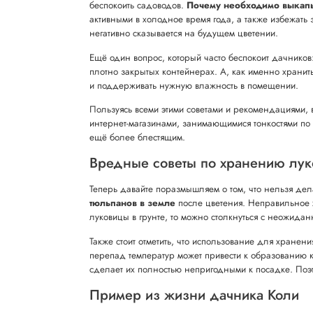
беспокоить садоводов.
Почему необходимо выкапы
активными в холодное время года, а также избежать
негативно сказывается на будущем цветении.
Ещё один вопрос, который часто беспокоит дачников
плотно закрытых контейнерах. А, как именно хранит
и поддерживать нужную влажность в помещении.
Пользуясь всеми этими советами и рекомендациями, 
интернет-магазинами, занимающимися тонкостями по
ещё более блестящим.
Вредные советы по хранению лук
Теперь давайте поразмышляем о том, что нельзя дел
тюльпанов в земле
после цветения. Неправильное х
луковицы в грунте, то можно столкнуться с неожида
Также стоит отметить, что использование для хранен
перепад температур может привести к образованию к
сделает их полностью непригодными к посадке. Поэт
Пример из жизни дачника Коли