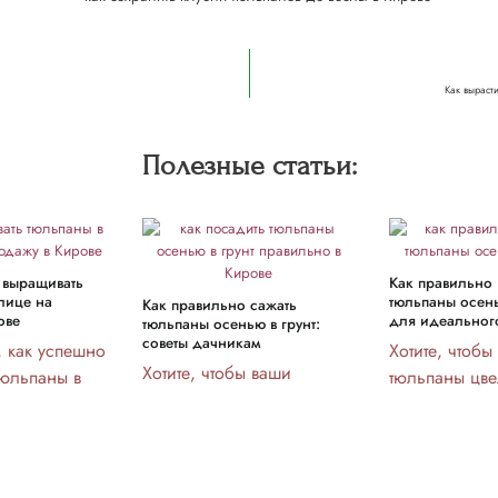
Как выраст
Полезные статьи:
 выращивать
Как правильно
плице на
тюльпаны осен
Как правильно сажать
ове
для идеальног
тюльпаны осенью в грунт:
советы дачникам
ь, как успешно
Хотите, чтобы
Хотите, чтобы ваши
тюльпаны в
тюльпаны цве
тюльпаны радовали
продажу?
никогда ярко
весной? Узнайте, как
 себя секреты
как правильн
правильно их посадить
уковиц и
их осенью с
осенью, чтобы обеспечить
тениями!
простыми шаг