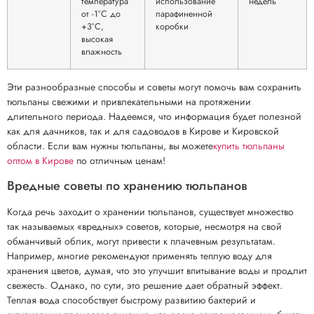
температура
использование
недель
от -1°C до
парафиненной
+3°C,
коробки
высокая
влажность
Эти разнообразные способы и советы могут помочь вам сохранить
тюльпаны свежими и привлекательными на протяжении
длительного периода. Надеемся, что информация будет полезной
как для дачников, так и для садоводов в Кирове и Кировской
области. Если вам нужны тюльпаны, вы можете
купить тюльпаны
оптом в Кирове
по отличным ценам!
Вредные советы по хранению тюльпанов
Когда речь заходит о хранении тюльпанов, существует множество
так называемых «вредных» советов, которые, несмотря на свой
обманчивый облик, могут привести к плачевным результатам.
Например, многие рекомендуют применять теплую воду для
хранения цветов, думая, что это улучшит впитывание воды и продлит
свежесть. Однако, по сути, это решение дает обратный эффект.
Теплая вода способствует быстрому развитию бактерий и