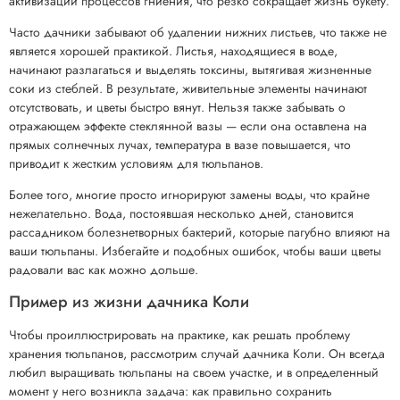
активизации процессов гниения, что резко сокращает жизнь букету.
Часто дачники забывают об удалении нижних листьев, что также не
является хорошей практикой. Листья, находящиеся в воде,
начинают разлагаться и выделять токсины, вытягивая жизненные
соки из стеблей. В результате, живительные элементы начинают
отсутствовать, и цветы быстро вянут. Нельзя также забывать о
отражающем эффекте стеклянной вазы — если она оставлена на
прямых солнечных лучах, температура в вазе повышается, что
приводит к жестким условиям для тюльпанов.
Более того, многие просто игнорируют замены воды, что крайне
нежелательно. Вода, постоявшая несколько дней, становится
рассадником болезнетворных бактерий, которые пагубно влияют на
ваши тюльпаны. Избегайте и подобных ошибок, чтобы ваши цветы
радовали вас как можно дольше.
Пример из жизни дачника Коли
Чтобы проиллюстрировать на практике, как решать проблему
хранения тюльпанов, рассмотрим случай дачника Коли. Он всегда
любил выращивать тюльпаны на своем участке, и в определенный
момент у него возникла задача: как правильно сохранить