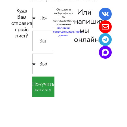
Или
Куда
Отправляя
любую форму
Вам
вы
напишите,
соглашаетесь с
отправить
условиями
мы
прайс
политики
конфиденциальности
лист?
данных
онлайн
Получить
каталог