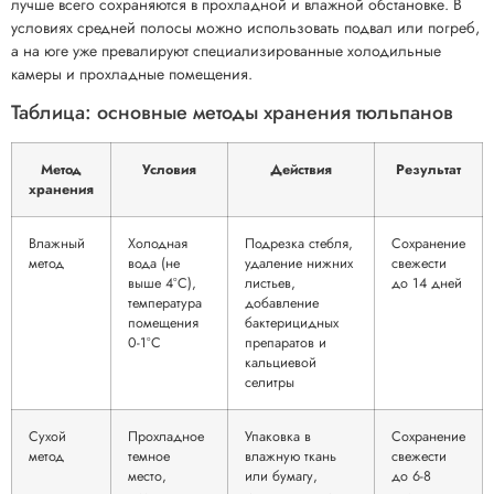
лучше всего сохраняются в прохладной и влажной обстановке. В
условиях средней полосы можно использовать подвал или погреб,
а на юге уже превалируют специализированные холодильные
камеры и прохладные помещения.
Таблица: основные методы хранения тюльпанов
Метод
Условия
Действия
Результат
хранения
Влажный
Холодная
Подрезка стебля,
Сохранение
метод
вода (не
удаление нижних
свежести
выше 4°C),
листьев,
до 14 дней
температура
добавление
помещения
бактерицидных
0-1°C
препаратов и
кальциевой
селитры
Сухой
Прохладное
Упаковка в
Сохранение
метод
темное
влажную ткань
свежести
место,
или бумагу,
до 6-8