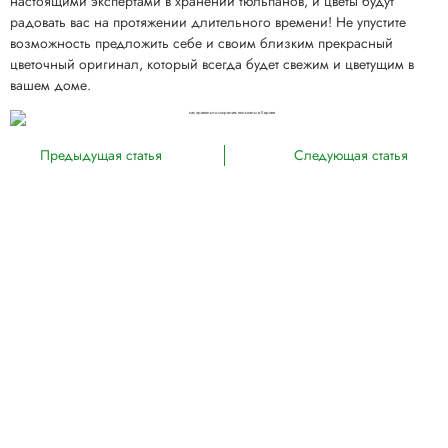
настоящими экспертами в хранении тюльпанов, и цветы будут
радовать вас на протяжении длительного времени! Не упустите
возможность предложить себе и своим близким прекрасный
цветочный оригинал, который всегда будет свежим и цветущим в
вашем доме.
Предыдущая статья
Следующая статья
Полезные статьи:
Как вырастить красные
Пошаговые инструкции по
тюльпаны на клумбе: секреты
посадке и уходу за красно-
успешного ухода
черными тюльпанами