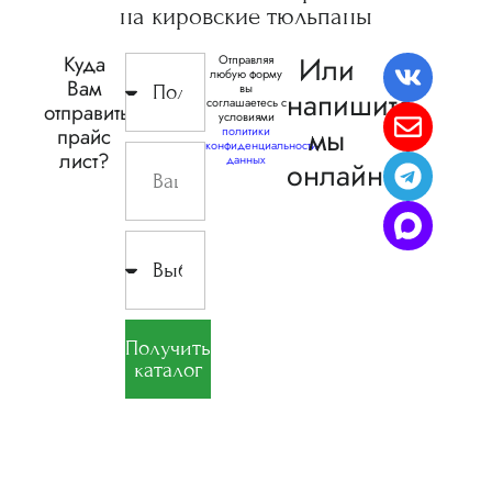
на кировские
тюльпаны
Или
Куда
Отправляя
любую форму
Вам
вы
напишите,
соглашаетесь с
отправить
условиями
мы
прайс
политики
конфиденциальности
лист?
данных
онлайн
Получить
каталог