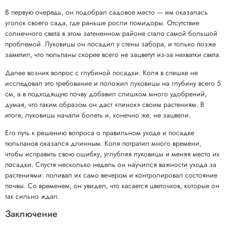
В первую очередь, он подобрал садовое место — им оказалась
уголок своего сада, где раньше росли помидоры. Отсутствие
солнечного света в этом затененном районе стало самой большой
проблемой. Луковицы он посадил у стены забора, и только позже
заметил, что тюльпаны скорее всего не зацветут из-за нехватки света.
Далее возник вопрос с глубиной посадки. Коля в спешке не
исследовал это требование и положил луковицы на глубину всего 5
см, а в подходящую почву добавил слишком много удобрений,
думая, что таким образом он даст «пинок» своим растениям. В
итоге, луковицы начали болеть и, конечно же, не зацвели.
Его путь к решению вопроса о правильном уходе и посадке
тюльпанов оказался длинным. Коля потратил много времени,
чтобы исправить свою ошибку, углубляя луковицы и меняя место их
посадки. Спустя несколько недель он научился важности ухода за
растениями: поливал их само вечером и контролировал состояние
почвы. Со временем, он увидел, что касается цветочков, которые он
так сильно ждал.
Заключение