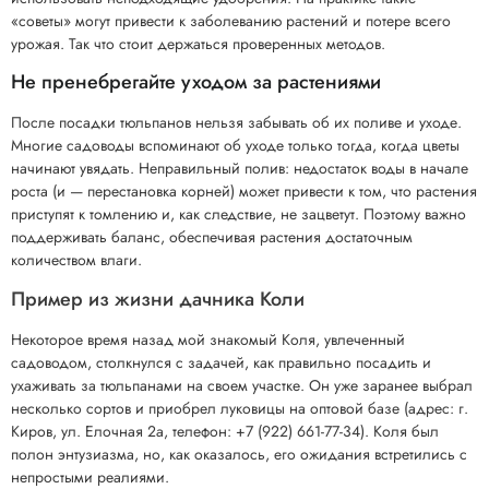
«советы» могут привести к заболеванию растений и потере всего
урожая. Так что стоит держаться проверенных методов.
Не пренебрегайте уходом за растениями
После посадки тюльпанов нельзя забывать об их поливе и уходе.
Многие садоводы вспоминают об уходе только тогда, когда цветы
начинают увядать. Неправильный полив: недостаток воды в начале
роста (и — перестановка корней) может привести к том, что растения
приступят к томлению и, как следствие, не зацветут. Поэтому важно
поддерживать баланс, обеспечивая растения достаточным
количеством влаги.
Пример из жизни дачника Коли
Некоторое время назад мой знакомый Коля, увлеченный
садоводом, столкнулся с задачей, как правильно посадить и
ухаживать за тюльпанами на своем участке. Он уже заранее выбрал
несколько сортов и приобрел луковицы на оптовой базе (адрес: г.
Киров, ул. Елочная 2а, телефон: +7 (922) 661-77-34). Коля был
полон энтузиазма, но, как оказалось, его ожидания встретились с
непростыми реалиями.