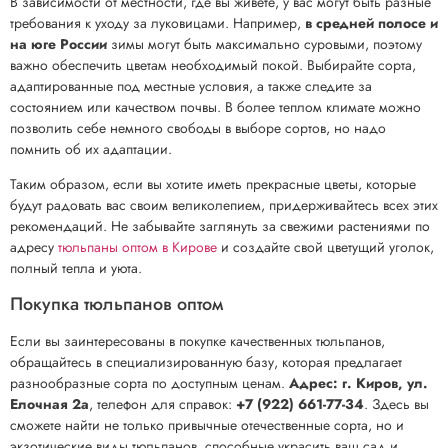
В зависимости от местности, где вы живете, у вас могут быть разные
требования к уходу за луковицами. Например,
в средней полосе и
на юге России
зимы могут быть максимально суровыми, поэтому
важно обеспечить цветам необходимый покой. Выбирайте сорта,
адаптированные под местные условия, а также следите за
состоянием или качеством почвы. В более теплом климате можно
позволить себе немного свободы в выборе сортов, но надо
помнить об их адаптации.
Таким образом, если вы хотите иметь прекрасные цветы, которые
будут радовать вас своим великолепием, придерживайтесь всех этих
рекомендаций. Не забывайте заглянуть за свежими растениями по
адресу
тюльпаны оптом в Кирове
и создайте свой цветущий уголок,
полный тепла и уюта.
Покупка тюльпанов оптом
Если вы заинтересованы в покупке качественных тюльпанов,
обращайтесь в специализированную базу, которая предлагает
разнообразные сорта по доступным ценам.
Адрес: г. Киров, ул.
Елочная 2а
, телефон для справок:
+7 (922) 661-77-34
. Здесь вы
сможете найти не только привычные отечественные сорта, но и
экзотические виды тюльпанов, способные украсить ваш сад и