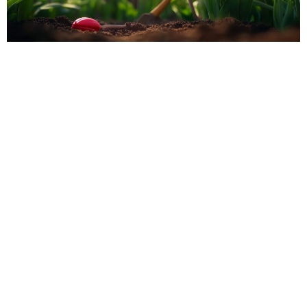
Предыдущая статья
Следующая статья
Полезные статьи:
Как вырастить редкий тюльпан
Как правильно посадить
шренка и сохранить его для
тюльпаны осенью: советы и
будущих поколений
схемы для успеха